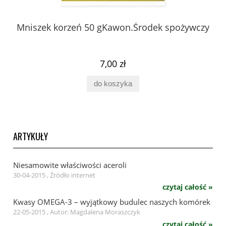
 z
Mniszek korzeń 50 gKawon.Środek spożywczy
K
ury
7,00 zł
do koszyka
ARTYKUŁY
Niesamowite właściwości aceroli
30-04-2015 , Źródło internet
czytaj całość »
Kwasy OMEGA-3 – wyjątkowy budulec naszych komórek
22-05-2015 , Autor: Magdalena Moraszczyk
czytaj całość »