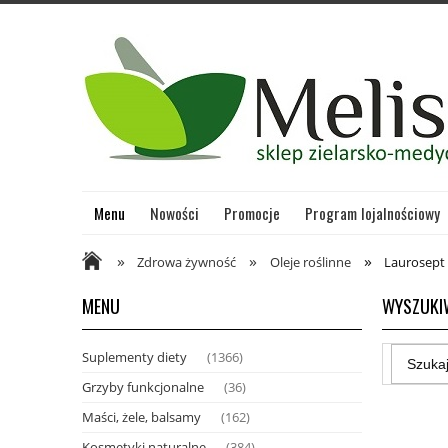
Menu
Nowości
Promocje
Program lojalnościowy
»
»
»
Zdrowa żywność
Oleje roślinne
Laurosept
MENU
WYSZUKI
Suplementy diety
(1366)
Grzyby funkcjonalne
(36)
Maści, żele, balsamy
(162)
Kosmetyki naturalne
(384)