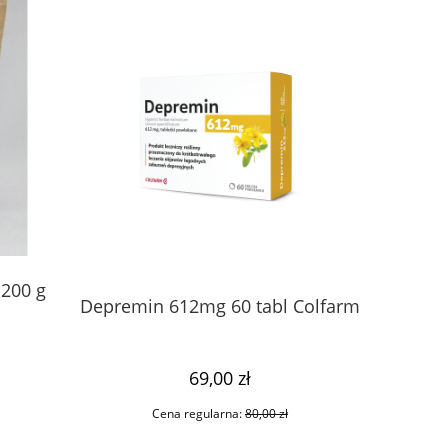
 200 g
Melisept
Depremin 612mg 60 tabl Colfarm
69,00 zł
Cena regularna:
80,00 zł