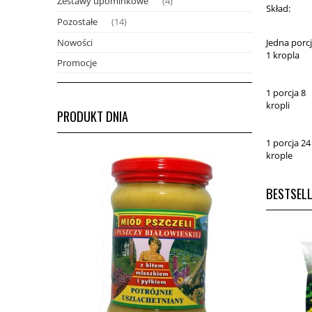
Zestawy upominkowe
(4)
Skład:
Pozostałe
(14)
Nowości
Jedna porc
1 kropla
Promocje
1 porcja 8
kropli
PRODUKT DNIA
1 porcja 24
krople
BESTSEL