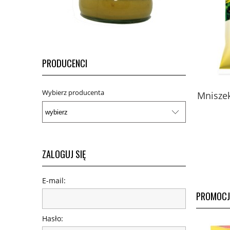
PRODUCENCI
Wybierz producenta
Miód pszczeli z pyłkiem,
Mnisze
mleczkiem i kitem z Puszczy
Białowieskiej 420 g - Fenomen
natury
229,00 zł
ZALOGUJ SIĘ
do koszyka
E-mail:
PROMOCJ
Hasło: