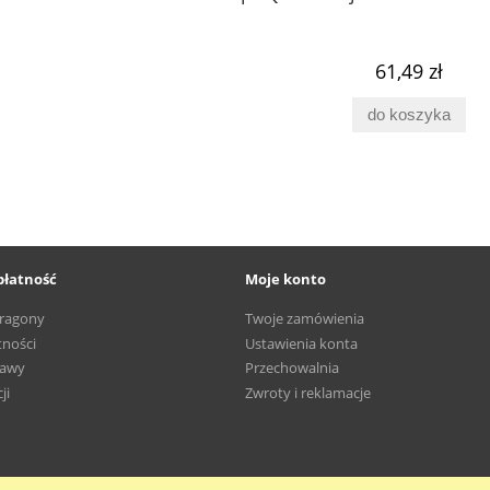
61,49 zł
do koszyka
płatność
Moje konto
aragony
Twoje zamówienia
tności
Ustawienia konta
tawy
Przechowalnia
ji
Zwroty i reklamacje