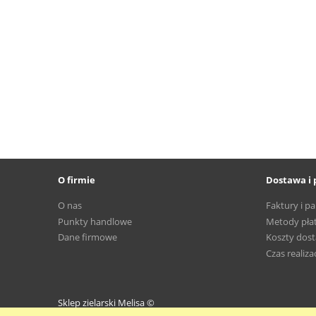
O firmie
Dostawa i 
O nas
Faktury i p
Punkty handlowe
Metody pła
Dane firmowe
Koszty dos
Czas realizac
Sklep zielarski Melisa ©