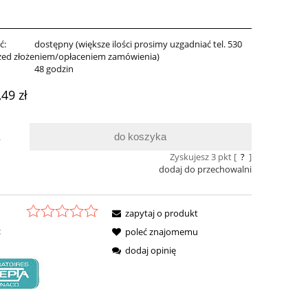
ć:
dostępny (większe ilości prosimy uzgadniać tel. 530
zed złożeniem/opłaceniem zamówienia)
:
48 godzin
,49 zł
do koszyka
.
Zyskujesz
3
pkt [
?
]
dodaj do przechowalni
zapytaj o produkt
:
poleć znajomemu
dodaj opinię