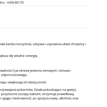
ktu:
A5E8-8617D
ła bardzo korzystnie, odżywia i usprawnia układ chrzęstny i
za siły witalne i energię.
alności tj.w okresie jesienno-zimowym i zimowo-
u odpornościowego.
ają i zwiększają ich elastyczność.
i przyswajania pokarmów. Działa pobudzająco na apetyt,
pożyteczne szczepy bakterii, utrzymuje prawidłową,
 zgagę i niestrawność, po spożyciu kawy, alkoholu oraz