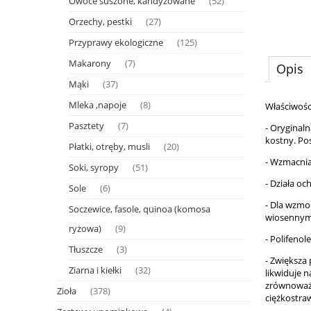
Owoce suszone, kandyzowane
(52)
Orzechy, pestki
(27)
Przyprawy ekologiczne
(125)
Makarony
(7)
Opis
Mąki
(37)
Mleka ,napoje
(8)
Właściwośc
Pasztety
(7)
- Oryginal
kostny. Pos
Płatki, otręby, musli
(20)
- Wzmacnia
Soki, syropy
(51)
- Działa oc
Sole
(6)
- Dla wzmo
Soczewice, fasole, quinoa (komosa
wiosennym
ryżowa)
(9)
- Polifenol
Tłuszcze
(3)
- Zwiększa
Ziarna i kiełki
(32)
likwiduje 
zrównoważo
Zioła
(378)
ciężkostr