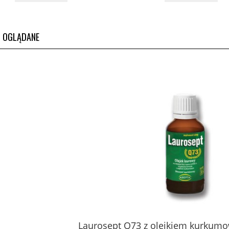
O OGLĄDANE
tydyloseryna Brain
Spermidyna 60 kaps Pharmov
60 kaps PV Pharmovit
57,00 zł
65,00 zł
do koszyka
do koszyka
Laurosept Q73 z olejkiem kurkum