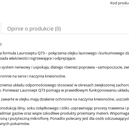
Kod produ
Opinie o produkcie (0)
i:
na formuła Lauroseptu Q73 – połączenia olejku laurowego i kurkumowego dzia
iada właściwości rogrzewające i odprężające.
 system nerwowy i uspokaja, dlatego również poprawia –samopoczucie, zwięks
hronnie na serce i naczynia krwionośne.
cnienia układu odpornościowego stosować w okresach zwiększonej zachorow
. Ponieważ Laurosept Q73 pomaga w prawidłowym funkcjonowaniu układ
e zawarte w olejku mają działanie ochronne na naczynia krwionośne, uszczelni
 produkcję śliny, soku żołądkowego i żółci, usprawniając procesy trawienia 
nadmiar gazów oraz wiąże szkodliwe produkty przemiany materii. Wspomaga 
ną i pożyteczną mikroflorę. Ponadto polecany jest dla osób odczuwających
awnych pokarmów.