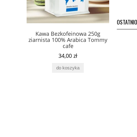
OSTATNI
 250g
Kawa Bezkofeinowa 250g
Fosfa
ca Tommy
ziarnista 100% Arabica Tommy
Complex 
cafe
34,00 zł
do koszyka