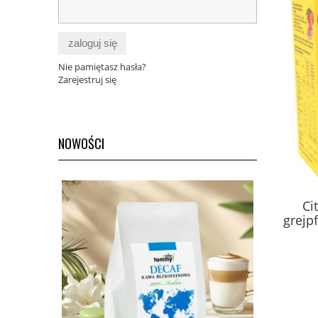
zaloguj się
Nie pamiętasz hasła?
Zarejestruj się
NOWOŚCI
Omułek zielonowargowy 150 kaps
Ci
NOMAK
grejp
69,00 zł
Cena regularna:
80,00 zł
do koszyka