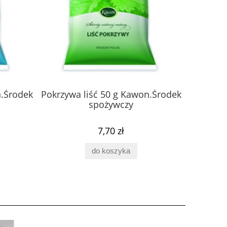
n.Środek
Pokrzywa liść 50 g Kawon.Środek
Skrzyp 
spożywczy
7,70 zł
do koszyka