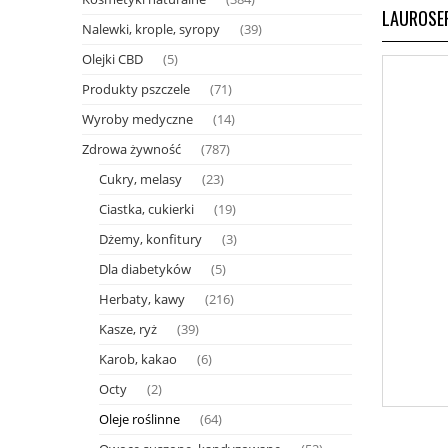
LAUROSE
Nalewki, krople, syropy
(39)
Olejki CBD
(5)
Produkty pszczele
(71)
Wyroby medyczne
(14)
Zdrowa żywność
(787)
Cukry, melasy
(23)
Ciastka, cukierki
(19)
Dżemy, konfitury
(3)
Dla diabetyków
(5)
Herbaty, kawy
(216)
Kasze, ryż
(39)
Karob, kakao
(6)
Octy
(2)
Oleje roślinne
(64)