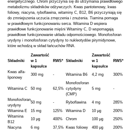
energetycznego. Chrom przyczynia się do utrzymania prawidłowego
metabolizmu składników odżywczych. Kwas pantotenowy, kwas
foliowy, niacyna, ryboflawina, witaminy C, B12, B6 przyczyniają się
do zmniejszenia uczucia zmęczenia i znużenia. Tiamina pomaga
w prawidłowym funkcjonowaniu serca. Witamina D wspiera
prawidłowe funkcjonowanie mięśni Witaminy C, D wspomagają
prawidłowe funkcjonowanie układu odpornościowego. Monofosforan
urydyny i monofosforan cytydyny to nukleotydów pirymidynowe,
które wchodzą w skład łańcuchów RNA.
Zawartość
Zawartość
Składniki
w 1
RWS*
Składniki
w 1
RWS*
kapsułce
kapsułce
Kwas alfa-
300 mg
-
Witamina B6
4,2 mg
300%
liponowy
Monofosforan
Witamina C
50 mg
62,5%
cytydyny
5 mg
-
(CMP)
Monofosforan
50 mg
-
Ryboflawina
4 mg
285%
urydyny
Witamina E
15 mg
125%
Witamina D
10 μg
200%
Witamina
10 μg
400%
Chrom
100 μg
250%
B12
Niacyna
6 mg
37,5%
Kwas foliowy
400 μg
200%