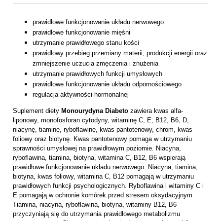
prawidłowe funkcjonowanie układu nerwowego
prawidłowe funkcjonowanie mięśni
utrzymanie prawidłowego stanu kości
prawidłowy przebieg przemiany materii, produkcji energii oraz
zmniejszenie uczucia zmęczenia i znużenia
utrzymanie prawidłowych funkcji umysłowych
prawidłowe funkcjonowanie układu odpornościowego
regulacja aktywności hormonalnej
Suplement diety
Monourydyna Diabeto
zawiera kwas alfa-
liponowy, monofosforan cytodyny, witaminę C, E, B12, B6, D,
niacynę, tiaminę, ryboflawinę, kwas pantotenowy, chrom, kwas
foliowy oraz biotynę. Kwas pantotenowy pomaga w utrzymaniu
sprawności umysłowej na prawidłowym poziomie. Niacyna,
ryboflawina, tiamina, biotyna, witamina C, B12, B6 wspierają
prawidłowe funkcjonowanie układu nerwowego. Niacyna, tiamina,
biotyna, kwas foliowy, witamina C, B12 pomagają w utrzymaniu
prawidłowych funkcji psychologicznych. Ryboflawina i witaminy C i
E pomagają w ochronie komórek przed stresem oksydacyjnym.
Tiamina, niacyna, ryboflawina, biotyna, witaminy B12, B6
przyczyniają się do utrzymania prawidłowego metabolizmu