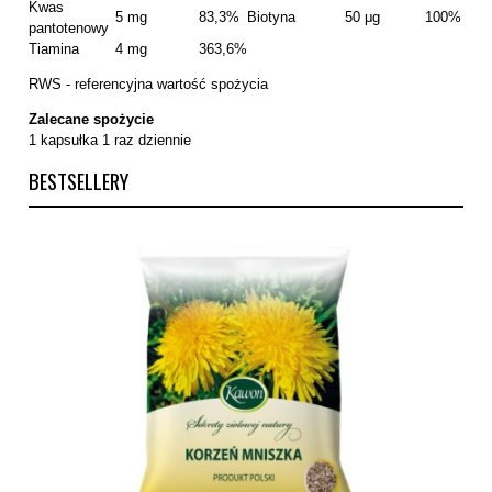
Kwas
5 mg
83,3%
Biotyna
50 μg
100%
pantotenowy
Tiamina
4 mg
363,6%
RWS - referencyjna wartość spożycia
Zalecane spożycie
1 kapsułka 1 raz dziennie
BESTSELLERY