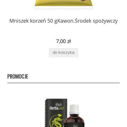
 z
Mniszek korzeń 50 gKawon.Środek spożywczy
K
ury
7,00 zł
do koszyka
PROMOCJE