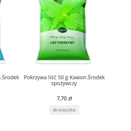
n.Środek
Pokrzywa liść 50 g Kawon.Środek
Skrzyp 
spożywczy
it
Chaga Solo 100ml Plon Pharm
Babka Lance
7,70 zł
50g.Produk
do koszyka
56,00 zł
7,1
do koszyka
do ko