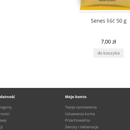
Senes liść 50 g
7,00 zł
do koszyka
płatność
Moje konto
aragony
Twoje zamówienia
tności
Ustawienia konta
tawy
Przechowalnia
ji
Zwroty i reklamacje