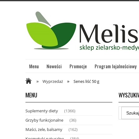
Menu
Nowości
Promocje
Program lojalnościowy
»
»
Wyprzedaż
Senes liść 50 g
MENU
WYSZUKI
Suplementy diety
(1366)
Grzyby funkcjonalne
(36)
Maści, żele, balsamy
(162)
Kosmetyki naturalne
(384)