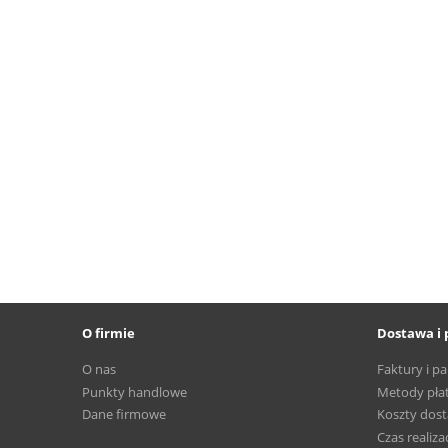
O firmie
Dostawa i 
O nas
Faktury i p
Punkty handlowe
Metody pła
Dane firmowe
Koszty dos
Czas realizac