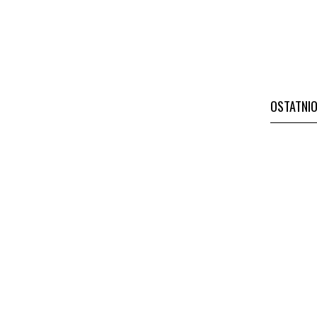
Cena regularna:
49,00 zł
do koszyka
OSTATNI