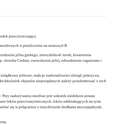
odek przeczyszczający.
tranoidowych w przeliczeniu na sennozyd B.
zodzenia jelita grubego, niewydolność nerek, krwawienia
(np. choroba Crohna, owrzodzenia jelit), odwodnienie organizmu i
łądkowo­ jelitowe, reakcje nadwrażliwości (świąd, pokrzywa,
jakichkolwiek objawów niepożądanych należy poinformować o nich
. Przy nadużywaniu możliwe jest wskutek niedoboru potasu
anie leków przeciwarytmicznych, leków oddziałujących na rytm
nasilać się w połączeniu z tiazydowymi środkami moczopędnymi,
rsią.