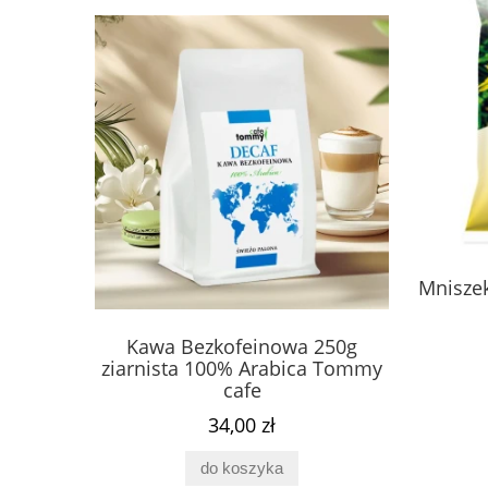
Miód pszczeli z pyłkiem,
Mnisze
mleczkiem i kitem z Puszczy
Białowieskiej 420 g - Fenomen
 250g
Kawa Bezkofeinowa 250g
Fosfa
natury
229,00 zł
ca Tommy
ziarnista 100% Arabica Tommy
Complex 
cafe
do koszyka
34,00 zł
do koszyka