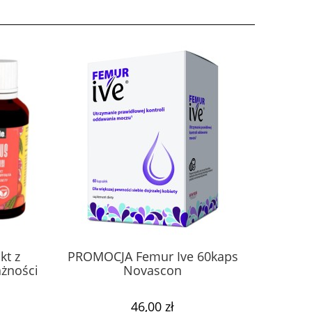
kt z
PROMOCJA Femur Ive 60kaps
NASI
ażności
Novascon
Colfar
46,00 zł