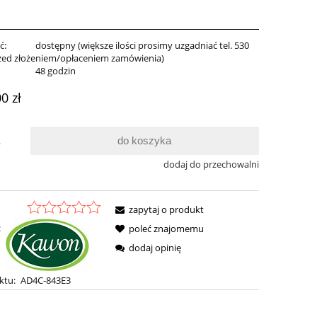
ć:
dostępny (większe ilości prosimy uzgadniać tel. 530
zed złożeniem/opłaceniem zamówienia)
:
48 godzin
00 zł
do koszyka
.
dodaj do przechowalni
zapytaj o produkt
:
poleć znajomemu
dodaj opinię
ktu:
AD4C-843E3