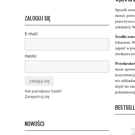
Wpływ na k
Sposób stoso
minut, prze
ZALOGUJ SIĘ
przeczyszcz
szklanki). 
E-mail:
Środki ostr
lekarzem. N
zaparć w pi
nieskuteczno
Hasło:
Przedawko
może spowod
koncentracj
też odkłada
zaloguj się
dojść do zm
Nie pamiętasz hasła?
pokarmowej z
Zarejestruj się
BESTSEL
NOWOŚCI