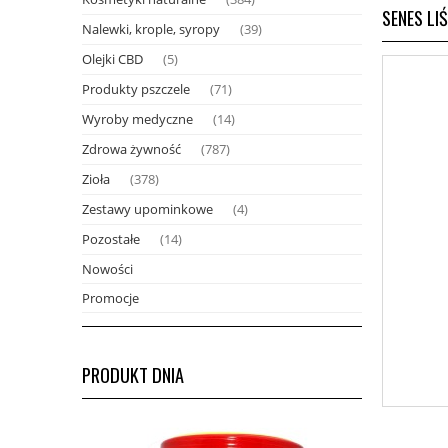
SENES LI
Nalewki, krople, syropy
(39)
Olejki CBD
(5)
Produkty pszczele
(71)
Wyroby medyczne
(14)
Zdrowa żywność
(787)
Zioła
(378)
Zestawy upominkowe
(4)
Pozostałe
(14)
Nowości
Promocje
PRODUKT DNIA