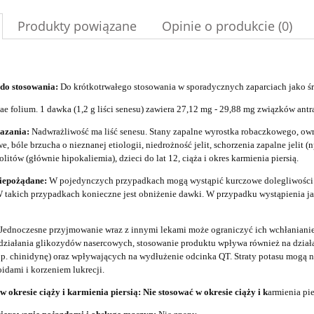
Produkty powiązane
Opinie o produkcie (0)
do stosowania:
Do krótkotrwałego stosowania w sporadycznych zaparciach jako śr
ae folium. 1 dawka (1,2 g liści senesu) zawiera 27,12 mg ­- 29,88 mg związków an
azania:
Nadwrażliwość ma liść senesu. Stany zapalne wyrostka robaczkowego, owr
, bóle brzucha o nieznanej etiologii, niedrożność jelit, schorzenia zapalne jelit 
rolitów (głównie hipokaliemia), dzieci do lat 12, ciąża i okres karmienia piersią.
niepożądane:
W pojedynczych przypadkach mogą wystąpić kurczowe dolegliwości żo
 takich przypadkach konieczne jest obniżenie dawki. W przypadku wystąpienia 
Jednoczesne przyjmowanie wraz z innymi lekami może ograniczyć ich wchłanianie
ziałania glikozydów nasercowych, stosowanie produktu wpływa również na dział
p. chinidynę) oraz wpływających na wydłużenie odcinka QT. Straty potasu mogą 
oidami i korzeniem lukrecji.
w okresie ciąży i karmienia piersią: Nie stosować w okresie ciąży i k
armienia pie