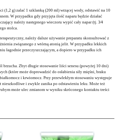
ci (1,2 g) zalać 1 szklanką (200 ml) wrzącej wody, odstawić na 10
snem. W przypadku gdy przyjęta ilość naparu będzie działać
czający należy następnego wieczoru wypić cały napar (tj. 3⁄4
go stolca.
t terapeutyczny, należy dalsze używanie preparatu skonsultować z
eżnienia związanego z wtórną atonią jelit. W przypadku lekkich
łaniu łagodnie przeczyszczającym, a dopiero w przypadku ich
 brzucha. Zbyt długie stosowanie liści senesu (powyżej 10 dni)
ch (które może doprowadzić do osłabienia siły mięśni, braku
że białkomocz i krwiomocz. Przy przewlekłym stosowaniu występuje
st nieszkodliwe i zwykle zanika po odstawieniu leku. Może też
e grubym może ulec zmianom w wyniku skróconego kontaktu treści