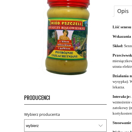
Opis
Liść senesu
Wskazania 
Skład:
Senn
Przeciwwsk
miesiączkowe
utrata elekt
Działania 
wysypka). W
lekarza.
PRODUCENCI
Interakcje:
wzmożenie d
zatokowy (n
kortykoster
Wybierz producenta
Stosowanie 