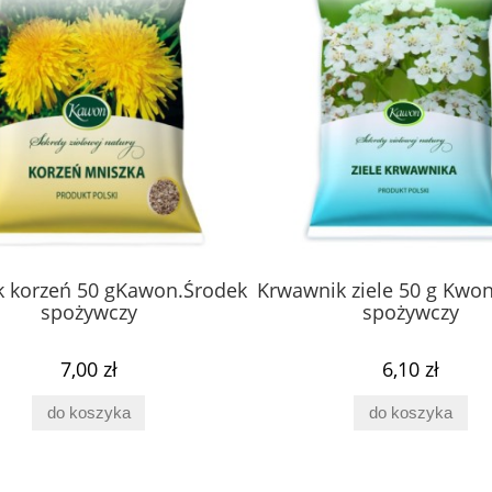
k korzeń 50 gKawon.Środek
Krwawnik ziele 50 g Kwo
spożywczy
spożywczy
tydyloseryna Brain
Spermidyna 60 kaps Pharmov
7,00 zł
6,10 zł
60 kaps PV Pharmovit
do koszyka
do koszyka
57,00 zł
65,00 zł
do koszyka
do koszyka