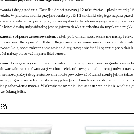
ierowanie pojazdami i obsługę maszyn:
Nie znany
wania i droga podania: Dorośli i dzieci powyżej 12 roku życia: 1 płaską miarkę liś
cedzić. W pierwszym dniu przyjmowania wypić 1⁄2 szklanki ciepłego naparu przed 
ająco nie należy zwiększać przyjmowanej dawki. Jeżeli nie wystąpi efekt przeczysz
Właściwą dawką indywidualną jest najniższa dawka niezbędna do uzyskania miękkie
ożności związane ze stosowaniem:
Jeżeli po 3 dniach stosowania nie nastąpi efek
ie stosować dłużej niż 7 -­ 10 dni. Długotrwałe stosowanie może prowadzić do uzal
erwszej kolejności zalecana jest zmiana diety, następnie środki pęczniejące o dzia
ści należy stosować napar z liści senesu.
wanie:
Przyjęcie wyższej dawki niż zalecana może spowodować biegunkę i ostry ból
ować zaburzenia równowagi wodno – elektrolitowej z niedoborem jonów potasowy
i, senności). Zbyt długie stosowanie może powodować również atonię jelit, a tak
nie się pigmentów w błonie śluzowej jelita (pseudomelanosis coli), które jednak je
iany zabarwienia moczu. W okresie stosowania liści senesu wchłanianie w jelici
e ścianą jelita.
LERY