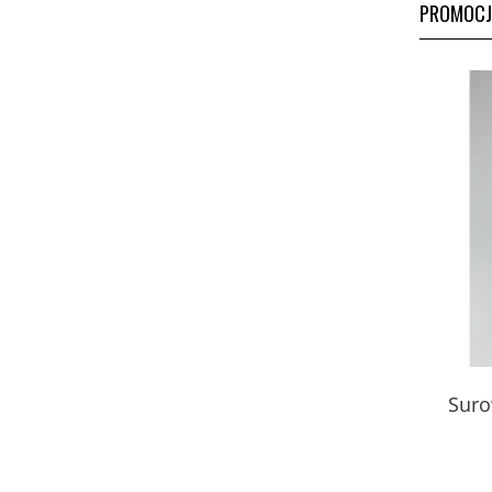
PROMOCJ
Karczoch sok 1000ml EkaMedica
Suro
44,00 zł