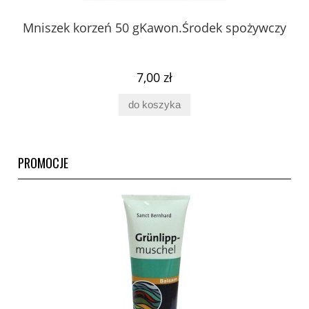
 z
Mniszek korzeń 50 gKawon.Środek spożywczy
K
ury
7,00 zł
do koszyka
PROMOCJE