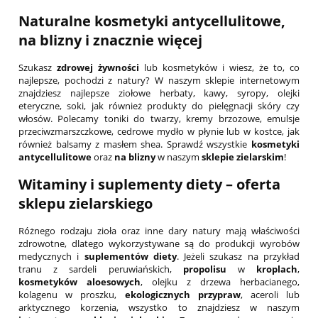
Naturalne kosmetyki antycellulitowe
,
na blizny
i znacznie więcej
Szukasz
zdrowej żywności
lub kosmetyków i wiesz, że to, co
najlepsze, pochodzi z natury? W naszym sklepie internetowym
znajdziesz najlepsze ziołowe herbaty, kawy, syropy, olejki
eteryczne, soki, jak również produkty do pielęgnacji skóry czy
włosów. Polecamy toniki do twarzy, kremy brzozowe, emulsje
przeciwzmarszczkowe, cedrowe mydło w płynie lub w kostce, jak
również balsamy z masłem shea. Sprawdź wszystkie
kosmetyki
antycellulitowe
oraz
na blizny
w naszym
sklepie zielarskim
!
Witaminy
i suplementy diety – oferta
sklepu zielarskiego
Różnego rodzaju zioła oraz inne dary natury mają właściwości
zdrowotne, dlatego wykorzystywane są do produkcji wyrobów
medycznych i
suplementów diety
. Jeżeli szukasz na przykład
tranu z sardeli peruwiańskich,
propolisu
w
kroplach
,
kosmetyków aloesowych
, olejku z drzewa herbacianego,
kolagenu w proszku,
ekologicznych przypraw
, aceroli lub
arktycznego korzenia, wszystko to znajdziesz w naszym