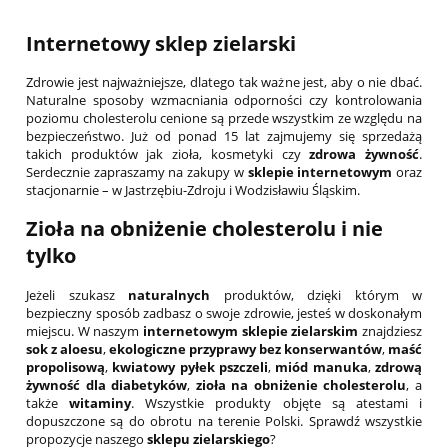
Internetowy sklep zielarski
Zdrowie jest najważniejsze, dlatego tak ważne jest, aby o nie dbać.
Naturalne sposoby wzmacniania odporności czy kontrolowania
poziomu cholesterolu cenione są przede wszystkim ze względu na
bezpieczeństwo. Już od ponad 15 lat zajmujemy się sprzedażą
takich produktów jak zioła, kosmetyki czy
zdrowa żywność
.
Serdecznie zapraszamy na zakupy w
sklepie internetowym
oraz
stacjonarnie – w Jastrzębiu-Zdroju i Wodzisławiu Śląskim.
Zioła na obniżenie cholesterolu
i nie
tylko
Jeżeli szukasz
naturalnych
produktów, dzięki którym w
bezpieczny sposób zadbasz o swoje zdrowie, jesteś w doskonałym
miejscu. W naszym
internetowym sklepie zielarskim
znajdziesz
sok z aloesu
,
ekologiczne przyprawy bez konserwantów
,
maść
propolisową
,
kwiatowy pyłek pszczeli
,
miód manuka
,
zdrową
żywność dla diabetyków
,
zioła na obniżenie cholesterolu
, a
także
witaminy
. Wszystkie produkty objęte są atestami i
dopuszczone są do obrotu na terenie Polski. Sprawdź wszystkie
propozycje naszego
sklepu zielarskiego
?