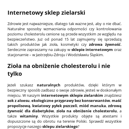
Internetowy sklep zielarski
Zdrowie jest najważniejsze, dlatego tak ważne jest, aby o nie dbać.
Naturalne sposoby wzmacniania odporności czy kontrolowania
poziomu cholesterolu cenione są przede wszystkim ze względu na
bezpieczeństwo. Już od ponad 15 lat zajmujemy się sprzedażą
takich produktów jak zioła, kosmetyki czy
zdrowa żywność
.
Serdecznie zapraszamy na zakupy w
sklepie internetowym
oraz
stacjonarnie – w Jastrzębiu-Zdroju i Wodzisławiu Śląskim.
Zioła na obniżenie cholesterolu
i nie
tylko
Jeżeli szukasz
naturalnych
produktów, dzięki którym w
bezpieczny sposób zadbasz o swoje zdrowie, jesteś w doskonałym
miejscu. W naszym
internetowym sklepie zielarskim
znajdziesz
sok z aloesu
,
ekologiczne przyprawy bez konserwantów
,
maść
propolisową
,
kwiatowy pyłek pszczeli
,
miód manuka
,
zdrową
żywność dla diabetyków
,
zioła na obniżenie cholesterolu
, a
także
witaminy
. Wszystkie produkty objęte są atestami i
dopuszczone są do obrotu na terenie Polski. Sprawdź wszystkie
propozycje naszego
sklepu zielarskiego
?