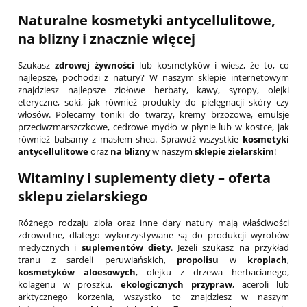
Naturalne kosmetyki antycellulitowe
,
na blizny
i znacznie więcej
Szukasz
zdrowej żywności
lub kosmetyków i wiesz, że to, co
najlepsze, pochodzi z natury? W naszym sklepie internetowym
znajdziesz najlepsze ziołowe herbaty, kawy, syropy, olejki
eteryczne, soki, jak również produkty do pielęgnacji skóry czy
włosów. Polecamy toniki do twarzy, kremy brzozowe, emulsje
przeciwzmarszczkowe, cedrowe mydło w płynie lub w kostce, jak
również balsamy z masłem shea. Sprawdź wszystkie
kosmetyki
antycellulitowe
oraz
na blizny
w naszym
sklepie zielarskim
!
Witaminy
i suplementy diety – oferta
sklepu zielarskiego
Różnego rodzaju zioła oraz inne dary natury mają właściwości
zdrowotne, dlatego wykorzystywane są do produkcji wyrobów
medycznych i
suplementów diety
. Jeżeli szukasz na przykład
tranu z sardeli peruwiańskich,
propolisu
w
kroplach
,
kosmetyków aloesowych
, olejku z drzewa herbacianego,
kolagenu w proszku,
ekologicznych przypraw
, aceroli lub
arktycznego korzenia, wszystko to znajdziesz w naszym