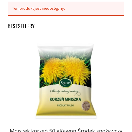
Ten produkt jest niedostępny.
BESTSELLERY
 z
Mniszek korzeń 50 gKawon.Środek spożywczy
K