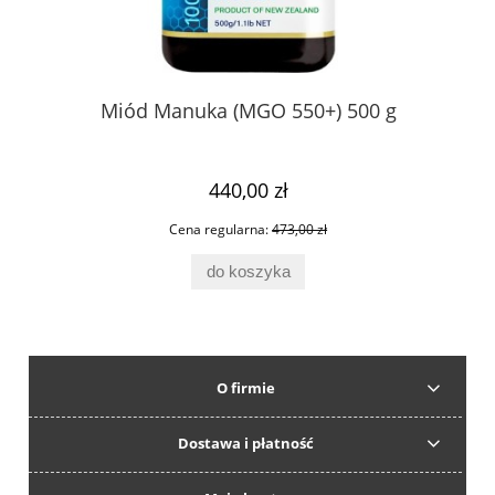
ica
Miód Manuka (MGO 550+) 500 g
Sa
440,00 zł
Cena regularna:
473,00 zł
do koszyka
O firmie
Dostawa i płatność