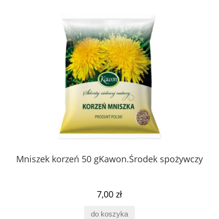
 z
Mniszek korzeń 50 gKawon.Środek spożywczy
K
ury
7,00 zł
do koszyka