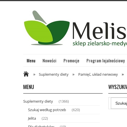
Menu
Nowości
Promocje
Program lojalnościowy
»
»
»
Suplementy diety
Pamięć, układ nerwowy
MENU
WYSZUKI
Suplementy diety
(1366)
Szukaj według potrzeb
(620)
Jelita
(22)
Dla diabetyków
(19)