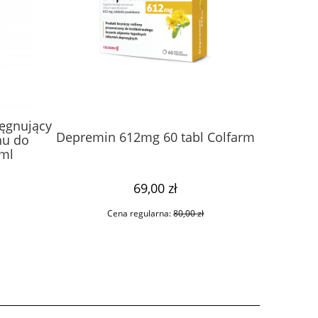
ęgnujący
Melisept
Depremin 612mg 60 tabl Colfarm
hu do
5ml
69,00 zł
Cena regularna:
80,00 zł