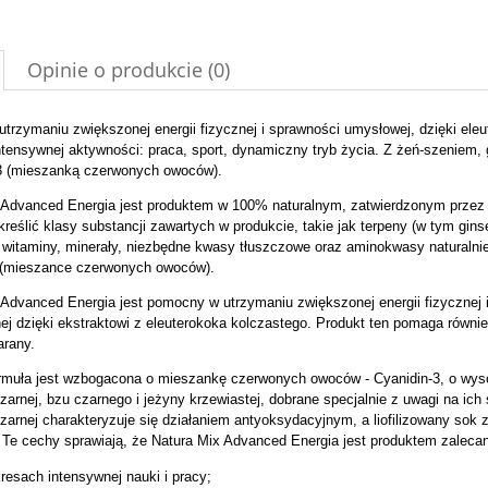
Opinie o produkcie (0)
trzymaniu zwiększonej energii fizycznej i sprawności umysłowej, dzięki ele
ntensywnej aktywności: praca, sport, dynamiczny tryb życia. Z żeń-szeniem,
-3 (mieszanką czerwonych owoców).
 Advanced Energia jest produktem w 100% naturalnym, zatwierdzonym prze
kreślić klasy substancji zawartych w produkcie, takie jak terpeny (w tym gin
, witaminy, minerały, niezbędne kwasy tłuszczowe oraz aminokwasy naturalnie
 (mieszance czerwonych owoców).
 Advanced Energia jest pomocny w utrzymaniu zwiększonej energii fizycznej 
ej dzięki ekstraktowi z eleuterokoka kolczastego. Produkt ten pomaga równi
arany.
rmuła jest wzbogacona o mieszankę czerwonych owoców - Cyanidin-3, o wysok
zarnej, bzu czarnego i jeżyny krzewiastej, dobrane specjalnie z uwagi na ich
czarnej charakteryzuje się działaniem antyoksydacyjnym, a liofilizowany so
 Te cechy sprawiają, że Natura Mix Advanced Energia jest produktem zaleca
resach intensywnej nauki i pracy;