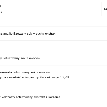
3
14
cy:
zarna liofilizowany sok + suchy ekstrakt
y liofilizowany sok z owoców
zewiasta liofilizowany sok z owoców
y na zawartość antocjanozydów całkowitych 3,4%
 kolczasty liofilizowany ekstrakt z korzenia