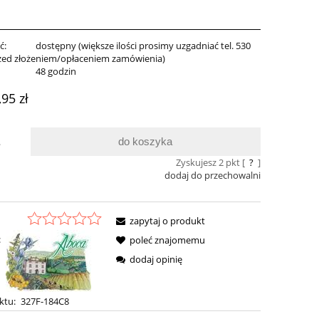
ć:
dostępny (większe ilości prosimy uzgadniać tel. 530
zed złożeniem/opłaceniem zamówienia)
:
48 godzin
,95 zł
do koszyka
.
Zyskujesz
2
pkt [
?
]
dodaj do przechowalni
zapytaj o produkt
:
poleć znajomemu
dodaj opinię
ktu:
327F-184C8