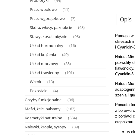
Probiotyki
(44)
Przeciwbólowe
(11)
Przeciwgorączkowe
Opis
(7)
Skóra, włosy, paznokcie
(48)
Pomaga w u
Stawy, kości, mięśnie
(98)
okresach i
Układ hormonalny
(16)
i Cyanidin
Układ krążenia
(49)
Natura Mix
pozwoliły o
Układ moczowy
(35)
flawonoidy
Układ trawienny
(101)
Cyanidin-3
Wzrok
(13)
Natura Mix
adaptogenn
Pozostałe
(4)
szenia i gu
Grzyby funkcjonalne
(36)
Ponadto fo
Maści, żele, balsamy
(162)
z borówki c
z borówki 
Kosmetyki naturalne
(384)
organizmu.
Nalewki, krople, syropy
(39)
w ok