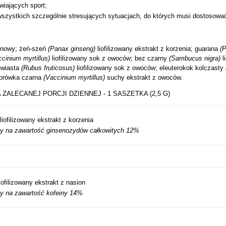
wiających sport;
szystkich szczególnie stresujących sytuacjach, do których musi dostosować
cinowy; żeń-szeń
(Panax ginseng)
liofilizowany ekstrakt z korzenia; guarana
(P
ccinium myrtillus)
liofilizowany sok z owoców; bez czarny
(Sambucus nigra)
l
ewiasta
(Rubus fruticosus)
liofilizowany sok z owoców; eleuterokok kolczasty
borówka czarna
(Vaccinium myrtillus)
suchy ekstrakt z owoców.
 ZALECANEJ PORCJI DZIENNEJ - 1 SASZETKA (2,5 G)
iofilizowany ekstrakt z korzenia
y na zawartość ginsenozydów całkowitych 12%
iofilizowany ekstrakt z nasion
y na zawartość kofeiny 14%