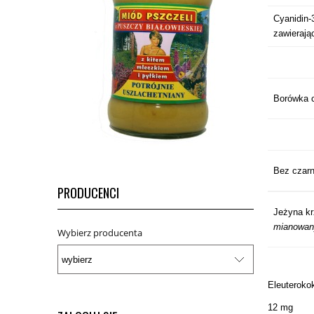
Cyanidin-
zawierają
Borówka c
Bez czarn
PRODUCENCI
Jeżyna kr
mianowan
Wybierz producenta
Eleuterokok
12 mg