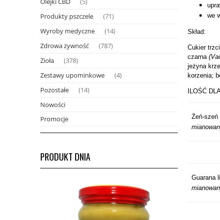
Olejki CBD
(5)
upra
Produkty pszczele
we w
(71)
Wyroby medyczne
(14)
Skład:
Zdrowa żywność
(787)
Cukier trz
czarna
(Va
Zioła
(378)
jeżyna krz
Zestawy upominkowe
(4)
korzenia; 
Pozostałe
(14)
ILOŚĆ DLA
Nowości
Żeń-szeń l
Promocje
mianowan
PRODUKT DNIA
Guarana l
mianowan