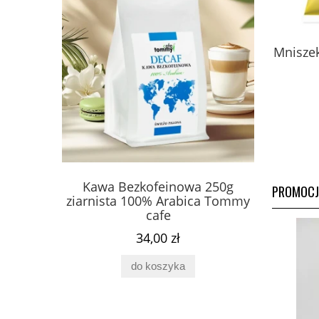
Miód pszczeli z pyłkiem,
Mnisze
mleczkiem i kitem z Puszczy
Białowieskiej 420 g - Fenomen
natury
229,00 zł
do koszyka
 250g
Kawa Bezkofeinowa 250g
Fosfa
PROMOCJ
ca Tommy
ziarnista 100% Arabica Tommy
Complex 
cafe
34,00 zł
do koszyka