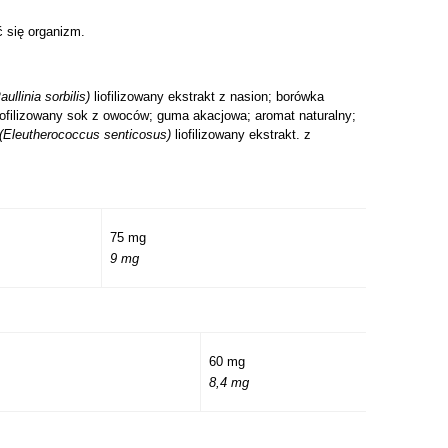
 się organizm.
aullinia sorbilis)
liofilizowany ekstrakt z nasion; borówka
iofilizowany sok z owoców; guma akacjowa; aromat naturalny;
(Eleutherococcus senticosus)
liofilizowany ekstrakt. z
75 mg
9 mg
60 mg
8,4 mg