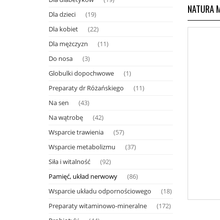
NATURA M
Dla dzieci
(19)
Dla kobiet
(22)
Dla mężczyzn
(11)
Do nosa
(3)
Globulki dopochwowe
(1)
Preparaty dr Różańskiego
(11)
Na sen
(43)
Na wątrobę
(42)
Wsparcie trawienia
(57)
Wsparcie metabolizmu
(37)
Siła i witalność
(92)
Pamięć, układ nerwowy
(86)
Wsparcie układu odpornościowego
(18)
Preparaty witaminowo-mineralne
(172)