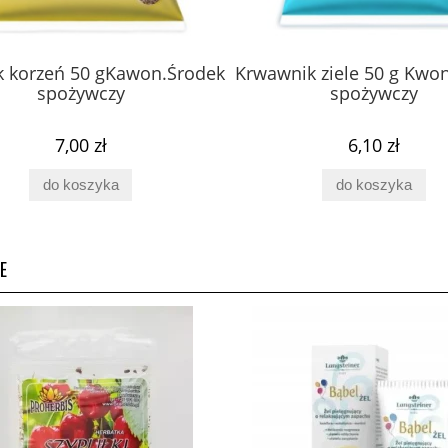
k korzeń 50 gKawon.Środek
Krwawnik ziele 50 g Kwo
spożywczy
spożywczy
7,00 zł
6,10 zł
do koszyka
do koszyka
tydyloseryna Brain
Spermidyna 60 kaps Pharmov
E
60 kaps PV Pharmovit
57,00 zł
65,00 zł
do koszyka
do koszyka