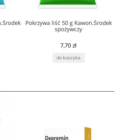
n.Środek
Pokrzywa liść 50 g Kawon.Środek
Skrzyp 
spożywczy
7,70 zł
do koszyka
it
Chaga Solo 100ml Plon Pharm
Babka Lance
50g.Produk
56,00 zł
7,1
do koszyka
do ko