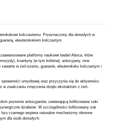
uterokokowi kolczastemu. Przeznaczony dla dorosłych w
 guaraną, eleuterokokiem kolczastym
z zaawansowane platformy naukowe badań Aboca, które
senozydy), ksantyny (w tym kofeina), antocyjany, inne
 zawarte w żeń-szeniu, guaranie, eleuterokoku kolczastym i
i sprawności umysłowej oraz przyczynia się do aktywności
eż w zwalczaniu zmęczenia dzięki ekstraktom z żeń-
im poziomie antocyjanów, zawierającą liofilizowane soki
 synergiczne działanie. W szczególności liofilizowany sok
k z bzu czarnego wspiera naturalne mechanizmy obronne
nym dla osób dorosłych: