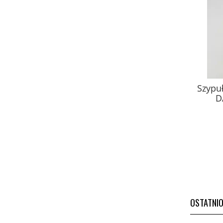
Sangre de Drago (Smocza krew) –
Szypuł
100% żywica z Amazonii, 50 ml
D
SZKŁO Herbavis
64,90 zł
Cena regularna:
67,00 zł
do koszyka
OSTATNI