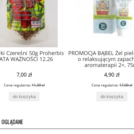
ki Czereśni 50g Proherbis
PROMOCJA BĄBEL Żel piel
ATA WAŻNOŚCI 12.26
o relaksującym zapac
aromaterapii 2+, 7
7,00 zł
4,90 zł
Cena regularna:
11,30 zł
Cena regularna:
17,00 zł
do koszyka
do koszyka
O OGLĄDANE