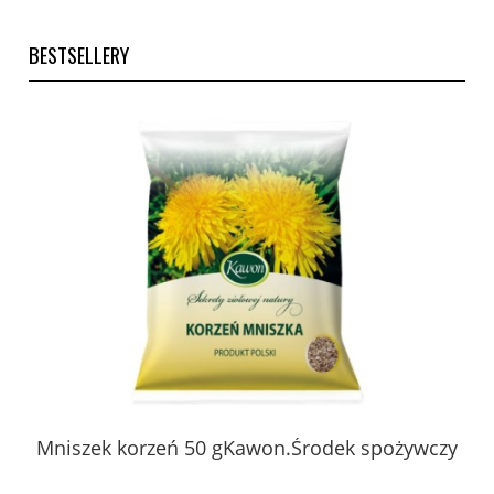
BESTSELLERY
 z
Mniszek korzeń 50 gKawon.Środek spożywczy
K
ury