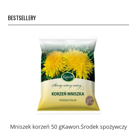
BESTSELLERY
 z
Mniszek korzeń 50 gKawon.Środek spożywczy
K
ury