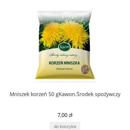
 z
Mniszek korzeń 50 gKawon.Środek spożywczy
K
ury
7,00 zł
do koszyka