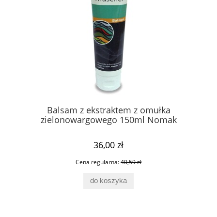
ata
Balsam z ekstraktem z omułka
V
zielonowargowego 150ml Nomak
36,00 zł
Cena regularna:
40,59 zł
do koszyka