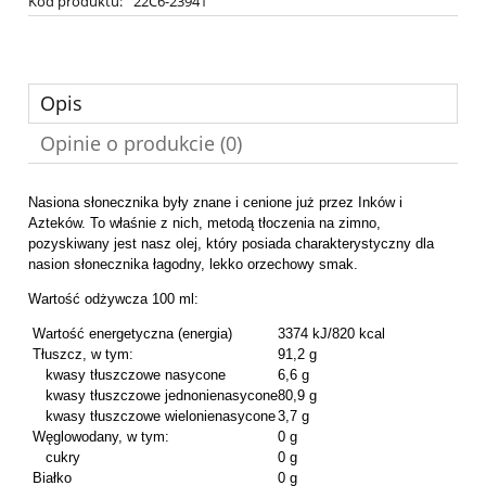
Kod produktu:
22C6-23941
Opis
Opinie o produkcie (0)
N
asiona słonecznika były znane i cenione już przez Inków i
Azteków. To właśnie z nich, metodą tłoczenia na zimno,
pozyskiwany jest nasz olej, który posiada charakterystyczny dla
nasion słonecznika łagodny, lekko orzechowy smak.
Wartość odżywcza 100 ml:
Wartość energetyczna (energia)
3374 kJ/820 kcal
Tłuszcz, w tym:
91,2 g
kwasy tłuszczowe nasycone
6,6 g
kwasy tłuszczowe jednonienasycone
80,9 g
kwasy tłuszczowe wielonienasycone
3,7 g
Węglowodany, w tym:
0 g
cukry
0 g
Białko
0 g