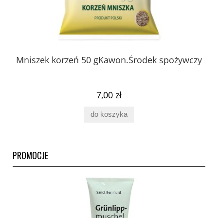
 z
Mniszek korzeń 50 gKawon.Środek spożywczy
K
ury
7,00 zł
do koszyka
PROMOCJE