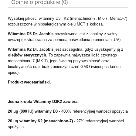
Opinie o produkcie (0)
Wysokiej jakości witaminy D3 i K2 (menachinon-7, MK-7, MenaQ-7)
rozpuszczone w hipoalergicznym oleju MCT z kokosa.
Witamina D3
Dr. Jacob's
pozyskiwana jest z lanoliny z wełny
owczej (ekstrahowana za pomocą naświetlania promieniami UV).
Witamina K2
Dr. Jacob's
jest szczególna, gdyż uzyskujemy ją
z
olejków eterycznych
. To zapewnia najwyższą ilość czystego
menachinonu-7 (MK-7), jego świetną przyswajalność oraz
bioaktywność oraz brak zanieczyszczeń GMO (więcej na końcu
opisu).
Produkt wegetariański.
Jedna kropla Witaminy D3K2 zawiera:
20 μg (800 IU) witaminy D3 -
400% referencyjnej wartości spożycia
20 μg witaminy K2 (menachinon-7) -
27% referencyjnej wartości
spożycia