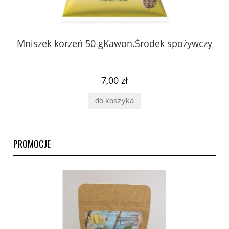
 z
Mniszek korzeń 50 gKawon.Środek spożywczy
K
ury
7,00 zł
do koszyka
PROMOCJE