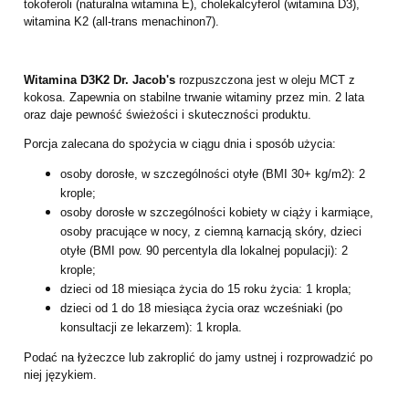
tokoferoli (naturalna witamina E), cholekalcyferol (witamina D3),
witamina K2 (all-trans menachinon7).
Witamina D3K2 Dr. Jacob's
rozpuszczona jest w oleju MCT z
kokosa. Zapewnia on stabilne trwanie witaminy przez min. 2 lata
oraz daje pewność świeżości i skuteczności produktu.
Porcja zalecana do spożycia w ciągu dnia i sposób użycia:
osoby dorosłe, w szczególności otyłe (BMI 30+ kg/m2): 2
krople;
osoby dorosłe w szczególności kobiety w ciąży i karmiące,
osoby pracujące w nocy, z ciemną karnacją skóry, dzieci
otyłe (BMI pow. 90 percentyla dla lokalnej populacji): 2
krople;
dzieci od 18 miesiąca życia do 15 roku życia: 1 kropla;
dzieci od 1 do 18 miesiąca życia oraz wcześniaki (po
konsultacji ze lekarzem): 1 kropla.
Podać na łyżeczce lub zakroplić do jamy ustnej i rozprowadzić po
niej językiem.