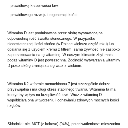
– prawidłowej krzepliwości krwi
– prawidłowego rozwoju i regeneracji kości
Witamina D jest produkowana przez skórę wystawioną na
odpowiednią ilość światła słonecznego. W przypadku
niedostatecznej ilości słońca (w Polsce większa część roku) lub
opalania się z użyciem kremu z filtrem, sama żywność nie zaspokoi
zapotrzebowania na tę witaminę. W naszym klimacie zbyt mała
podaż witaminy D jest powszechna. Zdolność wytwarzania witaminy
D przez skórę zmniejsza się wraz z wiekiem.
Witamina K2 w formie menachinonu-7 jest szczególnie dobrze
przyswajalna i ma długi okres stabilnego trwania. Witamina ta ma
korzystny wpływ na krzepliwość krwi. Wraz z witaminą D
współdziała ona w tworzeniu i odnawianiu zdrowych mocnych kości
i zębów.
Składniki: olej MCT (z kokosa) (94%), przeciwutleniacz: mieszanina