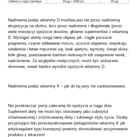
Nadmierna podaż witaminy D możliwa jest nie przez nadmierną
ekspozycję na słońce, lecz przez nadmierne i długotrwałe (przez
wiele miesięcy) spożycie doustne, głównie suplementów z witaminą
D. Wystąpić wtedy mogą takie objawy jak: ciągłe poczucie
pragnienia, częste oddawanie moczu, uczucie otępienia, niepokoju,
osłabienie i łatwe męczenie się, brak apetytu, wymioty, świąd skóry,
bóle głowy, powstawanie kamieni nerkowych lub zwapnienie nerek,
nadciśnienie. Ze względów medycznych, może być wskazane
okresowe, nawet bardzo wysokie spożycie witaminy D.
Nadmierna podaż witaminy K – jak do tej pory nie zaobserwowano.
Nie przekraczać porcji zalecanej do spożycia w ciągu dnia.
Suplement diety nie może być stosowany jako substytut
zrównoważonej i zróżnicowanej diety i zdrowego stylu życia. Osoby
przyjmujące leki przeciwzakrzepowe (antagonistów witaminy K jak
antykoagulant typu kumaryny) powinny skonsultować przyjmowanie
produktu z lekarzem!