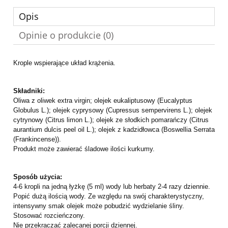
Opis
Opinie o produkcie (0)
Krople wspierające układ krążenia.
Składniki:
Oliwa z oliwek extra virgin; olejek eukaliptusowy (Eucalyptus
Globulus L.); olejek cyprysowy (Cupressus sempervirens L.); olejek
cytrynowy (Citrus limon L.); olejek ze słodkich pomarańczy (Citrus
aurantium dulcis peel oil L.); olejek z kadzidłowca (Boswellia Serrata
(Frankincense)).
Produkt może zawierać śladowe ilości kurkumy.
Sposób użycia:
4-6 kropli na jedną łyżkę (5 ml) wody lub herbaty 2-4 razy dziennie.
Popić dużą ilością wody. Ze względu na swój charakterystyczny,
intensywny smak olejek może pobudzić wydzielanie śliny.
Stosować rozcieńczony.
Nie przekraczać zalecanej porcji dziennej.