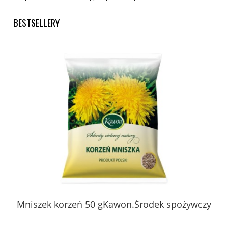
BESTSELLERY
 z
Mniszek korzeń 50 gKawon.Środek spożywczy
K
ury