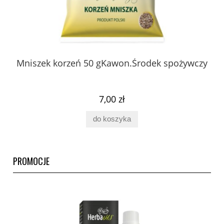
 z
Mniszek korzeń 50 gKawon.Środek spożywczy
K
ury
7,00 zł
do koszyka
PROMOCJE