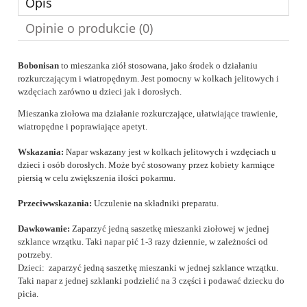
Opis
Opinie o produkcie (0)
Bobonisan
to mieszanka ziół stosowana, jako środek o działaniu
rozkurczającym i wiatropędnym. Jest pomocny w kolkach jelitowych i
wzdęciach zarówno u dzieci jak i dorosłych.
Mieszanka ziołowa ma działanie rozkurczające, ułatwiające trawienie,
wiatropędne i poprawiające apetyt.
Wskazania:
Napar wskazany jest w kolkach jelitowych i wzdęciach u
dzieci i osób dorosłych. Może być stosowany przez kobiety karmiące
piersią w celu zwiększenia ilości pokarmu.
Przeciwwskazania:
Uczulenie na składniki preparatu.
Dawkowanie:
Zaparzyć jedną saszetkę mieszanki ziołowej w jednej
szklance wrzątku. Taki napar pić 1-3 razy dziennie, w zależności od
potrzeby.
Dzieci: zaparzyć jedną saszetkę mieszanki w jednej szklance wrzątku.
Taki napar z jednej szklanki podzielić na 3 części i podawać dziecku do
picia.