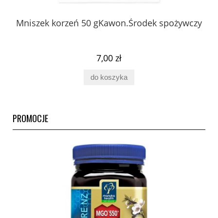
 z
Mniszek korzeń 50 gKawon.Środek spożywczy
K
ury
7,00 zł
do koszyka
PROMOCJE