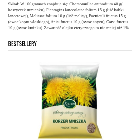
Skład:
W 100gramach znajduje się: Chomomullae anthodium 40 g(
koszyczek rumianku), Plantagins lanceolatae folium 15 g (liść babki
lancetowej), Melissae folium 10 g (liść melisy), Foeniculi fructus 15 g
(owoc kopru włoskiego), Anisi fructus 10 g (owoc anyżu), Carvi fructus
10 g (owoc kminku). Zawartość olejku eterycznego to nie mniej niż 1%.
BESTSELLERY