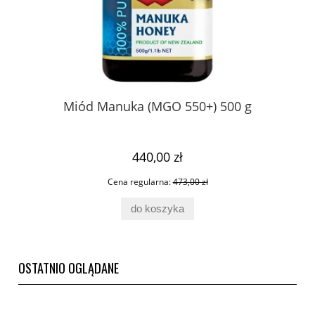
Miód Manuka (MGO 550+) 500 g
V
,
440,00 zł
Cena regularna:
473,00 zł
do koszyka
OSTATNIO OGLĄDANE