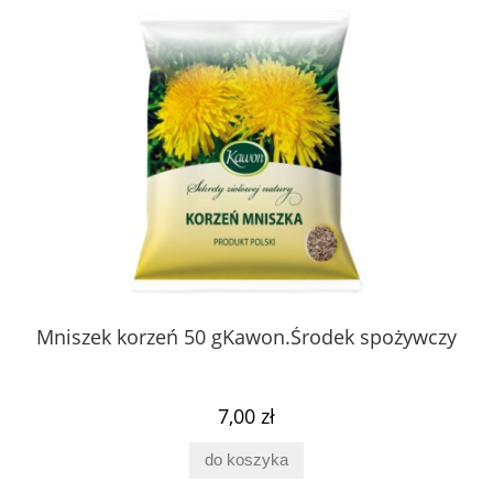
 z
Mniszek korzeń 50 gKawon.Środek spożywczy
K
ury
7,00 zł
do koszyka