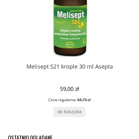
ica
Melisept S21 krople 30 ml Asepta
N
59,00 zł
Cena regularna:
68,75 zł
do koszyka
OSTATNIO OGLĄDANE