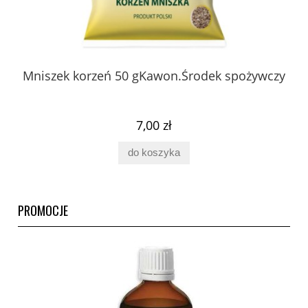
 z
Mniszek korzeń 50 gKawon.Środek spożywczy
K
ury
7,00 zł
do koszyka
PROMOCJE