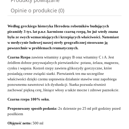
Produkty powiązane
Opinie o produkcie (0)
Według greckiego historyka Herodota robotników budujących
piramidy 3 tys. lat p.n.e. karmiono czarną rzepą, bo już wtedy znana
była ze swych wzmacniających i krzepiących właściwości. Natomiast
w medycynie ludowej naszej strefy geograficznej stosowano ją
powszechnie w problemach reumatycznych.
Czarna Rzepa
zawiera witaminy z grupy B oraz witaminy C i A. Jest
źródłem dobrze przyswajalnych pierwiastków: potasu, żelaza, magnezu,
cynku i wapnia. Korzeń rzepy zawiera glikozydy gorczyczne, które
posiadają cenne związki siarki. Pierwiastek ten ma szczególne
właściwości dzięki czemu usprawnia działanie stawów oraz zapobiega
ponownemu nawrotowi ich dysfunkcji. Siarka pozwala również
zachować piękną cerę, lśniące włosy a także mocne i zdrowe paznokcie.
Czarna rzepa 100% soku.
Proponowany sposób podania:
2x dziennie po 25 ml pół godziny przed
posiłkiem
Objętość netto:
500 ml