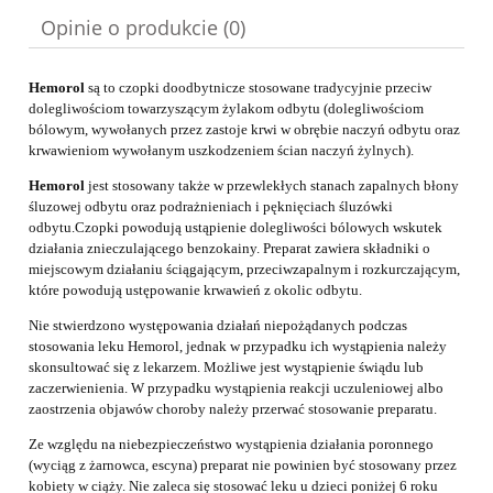
Opinie o produkcie (0)
Hemorol
są to czopki doodbytnicze stosowane tradycyjnie przeciw
dolegliwościom towarzyszącym żylakom odbytu (dolegliwościom
bólowym, wywołanych przez zastoje krwi w obrębie naczyń odbytu oraz
krwawieniom wywołanym uszkodzeniem ścian naczyń żylnych).
Hemorol
jest stosowany także w przewlekłych stanach zapalnych błony
śluzowej odbytu oraz podrażnieniach i pęknięciach śluzówki
odbytu.
Czopki powodują ustąpienie dolegliwości bólowych wskutek
działania znieczulającego benzokainy. Preparat zawiera składniki o
miejscowym działaniu ściągającym, przeciwzapalnym i rozkurczającym,
które powodują ustępowanie krwawień z okolic odbytu.
Nie stwierdzono występowania działań niepożądanych podczas
stosowania leku Hemorol, jednak w przypadku ich wystąpienia należy
skonsultować się z lekarzem. Możliwe jest wystąpienie świądu lub
zaczerwienienia. W przypadku wystąpienia reakcji uczuleniowej albo
zaostrzenia objawów choroby należy przerwać stosowanie preparatu.
Ze względu na niebezpieczeństwo wystąpienia działania poronnego
(wyciąg z żarnowca, escyna) preparat nie powinien być stosowany przez
kobiety w ciąży. Nie zaleca się stosować leku u dzieci poniżej 6 roku