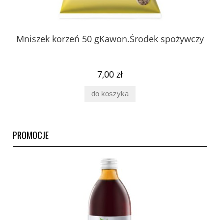
 z
Mniszek korzeń 50 gKawon.Środek spożywczy
K
ury
7,00 zł
do koszyka
PROMOCJE