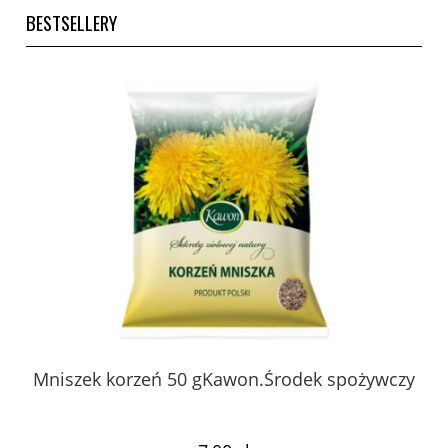
BESTSELLERY
 z
Mniszek korzeń 50 gKawon.Środek spożywczy
K
ury