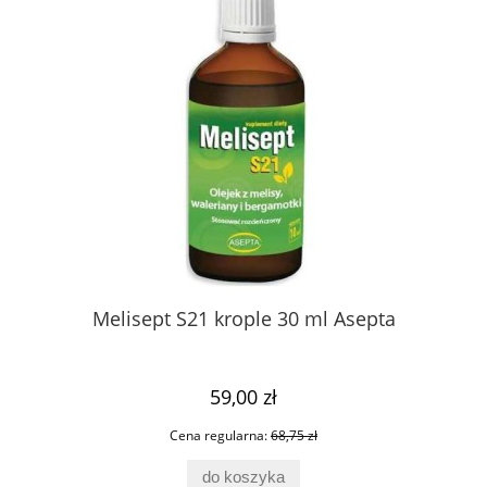
Melisept S21 krople 30 ml Asepta
Sa
59,00 zł
Cena regularna:
68,75 zł
do koszyka