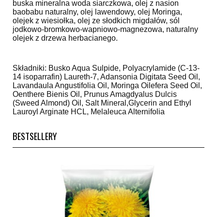
buska mineralna woda siarczkowa, olej z nasion
baobabu naturalny, olej lawendowy, olej Moringa,
olejek z wiesiołka, olej ze słodkich migdałów, sól
jodkowo-bromkowo-wapniowo-magnezowa, naturalny
olejek z drzewa herbacianego.
Składniki: Busko Aqua Sulpide, Polyacrylamide (C-13-
14 isoparrafin) Laureth-7, Adansonia Digitata Seed Oil,
Lavandaula Angustifolia Oil, Moringa Oilefera Seed Oil,
Oenthere Bienis Oil, Prunus Amagdyalus Dulcis
(Sweed Almond) Oil, Salt Mineral,Glycerin and Ethyl
Lauroyl Arginate HCL, Melaleuca Alternifolia
BESTSELLERY