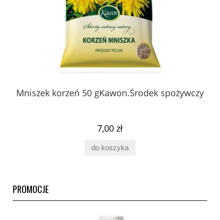
 z
Mniszek korzeń 50 gKawon.Środek spożywczy
K
ury
7,00 zł
do koszyka
PROMOCJE