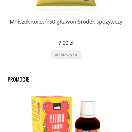
 z
Mniszek korzeń 50 gKawon.Środek spożywczy
K
ury
7,00 zł
do koszyka
PROMOCJE