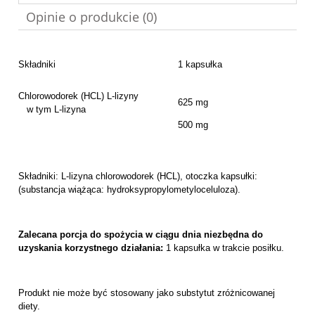
Opinie o produkcie (0)
Składniki
1 kapsułka
Chlorowodorek (HCL) L-lizyny
625 mg
w tym L-lizyna
500 mg
Składniki: L-lizyna chlorowodorek (HCL), otoczka kapsułki:
(substancja wiążąca: hydroksypropylometyloceluloza).
Zalecana porcja do spożycia w ciągu dnia niezbędna do
uzyskania korzystnego działania:
1 kapsułka w trakcie posiłku.
Produkt nie może być stosowany jako substytut zróżnicowanej
diety.