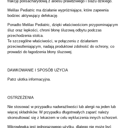
frakcję polisacharydową z aloesu prawdziwego i ślazu dzikiego.
Melilax Pediatric ma działanie wypróżniające, które zapewnia
bodziec aktywujący defekację.
Ponadto Melilax Pediatric, dzięki właściwościom przypominającym
śluz oraz lepkości, chroni błonę śluzową odbytu podczas
przechodzenia stolca.
Te szczególne właściwości, w połączeniu z działaniem
przeciwutleniającym, nadają produktowi zdolność do ochrony, co
prowadzi do łagodzenia błony śluzowej.
DAWKOWANIE I SPOSÓB UŻYCIA
Patrz ulotka informacyjna.
OSTRZEŻENIA
Nie stosować w przypadku nadwrażliwości lub alergii na jeden lub
więcej składników. W przypadku długotrwałych zaparć należy
skonsultować się z lekarzem w celu wykluczenia innych schorzeń.
Mikrowlewka jest jednorazowego użytku, dlatego nie może być