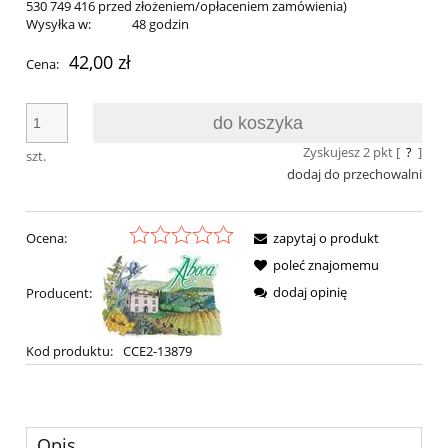
530 749 416 przed złożeniem/opłaceniem zamówienia)
Wysyłka w:
48 godzin
42,00 zł
Cena:
do koszyka
Zyskujesz
2
pkt [
?
]
szt.
dodaj do przechowalni
Ocena:
zapytaj o produkt
poleć znajomemu
dodaj opinię
Producent:
Kod produktu:
CCE2-13879
Opis