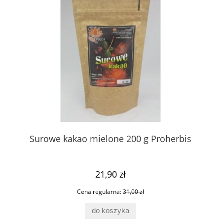
Surowe kakao mielone 200 g Proherbis
Sa
21,90 zł
Cena regularna:
31,00 zł
do koszyka