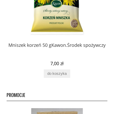
 z
Mniszek korzeń 50 gKawon.Środek spożywczy
K
ury
7,00 zł
do koszyka
PROMOCJE