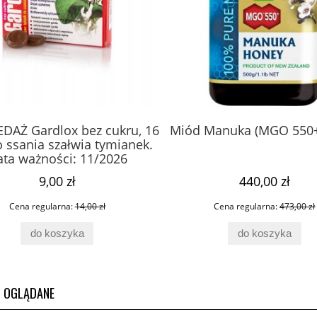
DAŻ Gardlox bez cukru, 16
Miód Manuka (MGO 550+
o ssania szałwia tymianek.
ta ważności: 11/2026
9,00 zł
440,00 zł
Cena regularna:
14,00 zł
Cena regularna:
473,00 zł
do koszyka
do koszyka
O OGLĄDANE