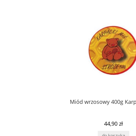
tydyloseryna Brain
Spermidyna 60 kaps Pharmov
60 kaps PV Pharmovit
57,00 zł
65,00 zł
do koszyka
do koszyka
Miód wrzosowy 400g Karp
44,90 zł
do koszyka