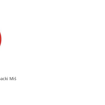
it
Chaga Solo 100ml Plon Pharm
Babka Lance
50g.Produk
56,00 zł
7,1
do koszyka
do ko
acki Miś