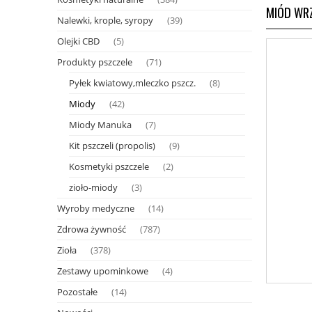
MIÓD WR
Nalewki, krople, syropy
(39)
Olejki CBD
(5)
Produkty pszczele
(71)
Pyłek kwiatowy,mleczko pszcz.
(8)
Miody
(42)
Miody Manuka
(7)
Kit pszczeli (propolis)
(9)
Kosmetyki pszczele
(2)
zioło-miody
(3)
Wyroby medyczne
(14)
Zdrowa żywność
(787)
Zioła
(378)
Zestawy upominkowe
(4)
Pozostałe
(14)