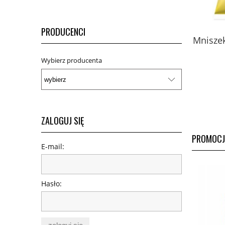
PRODUCENCI
Miód pszczeli z pyłkiem,
Mnisze
mleczkiem i kitem z Puszczy
Białowieskiej 420 g - Fenomen
Wybierz producenta
natury
229,00 zł
do koszyka
ZALOGUJ SIĘ
PROMOCJ
E-mail:
Hasło: