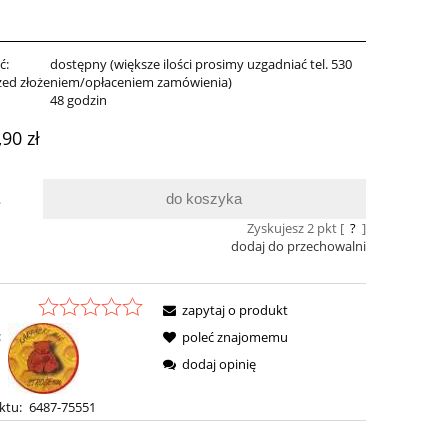
ć:
dostępny (większe ilości prosimy uzgadniać tel. 530
zed złożeniem/opłaceniem zamówienia)
:
48 godzin
,90 zł
do koszyka
.
Zyskujesz
2
pkt [
?
]
dodaj do przechowalni
zapytaj o produkt
:
poleć znajomemu
dodaj opinię
ktu:
6487-75551