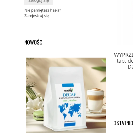
zaloguj się
Nie pamiętasz hasła?
Zarejestruj się
NOWOŚCI
PROMOCJA Femur Ive 60kaps
WYPRZE
Novascon
tab. d
Da
46,00 zł
Cena regularna:
57,30 zł
do koszyka
OSTATNI