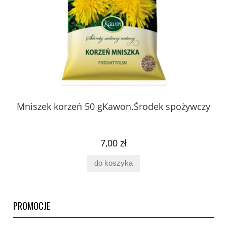
 z
Mniszek korzeń 50 gKawon.Środek spożywczy
K
ury
7,00 zł
do koszyka
PROMOCJE