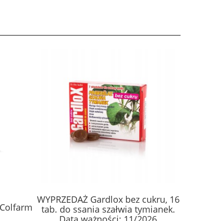
WYPRZEDAŻ Gardlox bez cukru, 16
Sangre d
 Colfarm
tab. do ssania szałwia tymianek.
100% ży
Data ważności: 11/2026