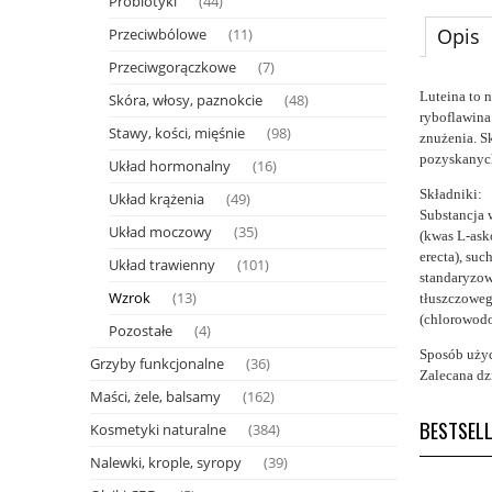
Probiotyki
(44)
Opis
Przeciwbólowe
(11)
Przeciwgorączkowe
(7)
Luteina to 
Skóra, włosy, paznokcie
(48)
ryboflawina
Stawy, kości, mięśnie
(98)
znużenia. S
pozyskanych
Układ hormonalny
(16)
Składniki:
Układ krążenia
(49)
Substancja 
Układ moczowy
(35)
(kwas L-ask
erecta), su
Układ trawienny
(101)
standaryzow
Wzrok
(13)
tłuszczoweg
(chlorowodo
Pozostałe
(4)
Sposób użyc
Grzyby funkcjonalne
(36)
Zalecana dzi
Maści, żele, balsamy
(162)
BESTSEL
Kosmetyki naturalne
(384)
Nalewki, krople, syropy
(39)