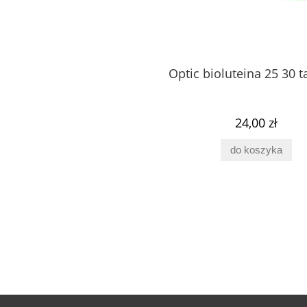
Optic bioluteina 25 30 t
24,00 zł
do koszyka
tydyloseryna Brain
Spermidyna 60 kaps Pharmov
60 kaps PV Pharmovit
57,00 zł
65,00 zł
do koszyka
do koszyka