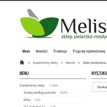
Menu
Nowości
Promocje
Program lojalnościowy
»
»
»
Suplementy diety
Wzrok
Optic bioluteina 
MENU
WYSZUKI
Suplementy diety
(1366)
Szukaj według potrzeb
(620)
Jelita
(22)
Dla diabetyków
(19)