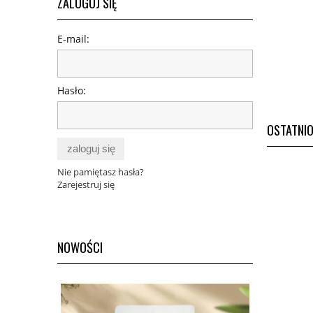
ZALOGUJ SIĘ
21,90 zł
E-mail:
Cena regularna:
31,00 zł
do koszyka
Hasło:
OSTATNI
zaloguj się
Nie pamiętasz hasła?
Zarejestruj się
NOWOŚCI