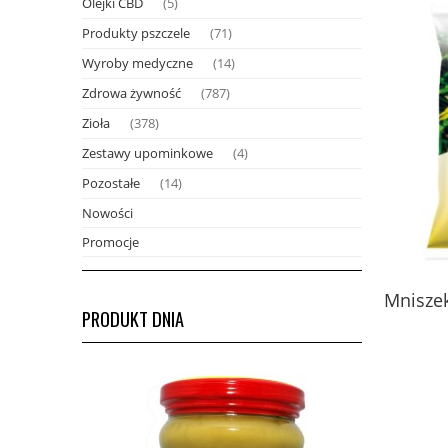
Olejki CBD
(5)
Produkty pszczele
(71)
Wyroby medyczne
(14)
Zdrowa żywność
(787)
Zioła
(378)
Zestawy upominkowe
(4)
Pozostałe
(14)
Nowości
Promocje
Miód pszczeli z pyłkiem,
Mnisze
PRODUKT DNIA
mleczkiem i kitem z Puszczy
Białowieskiej 420 g - Fenomen
natury
229,00 zł
do koszyka