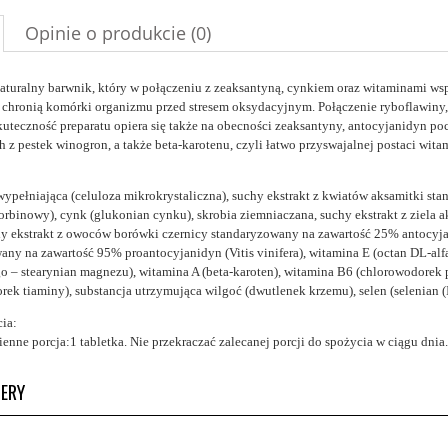
Opinie o produkcie (0)
naturalny barwnik, który w połączeniu z zeaksantyną, cynkiem oraz witaminami ws
 chronią komórki organizmu przed stresem oksydacyjnym. Połączenie ryboflawiny
kuteczność preparatu opiera się także na obecności zeaksantyny, antocyjanidyn p
 z pestek winogron, a także beta-karotenu, czyli łatwo przyswajalnej postaci wita
wypełniająca (celuloza mikrokrystaliczna), suchy ekstrakt z kwiatów aksamitki st
orbinowy), cynk (glukonian cynku), skrobia ziemniaczana, suchy ekstrakt z ziela
chy ekstrakt z owoców borówki czernicy standaryzowany na zawartość 25% antocyja
any na zawartość 95% proantocyjanidyn (Vitis vinifera), witamina E (octan DL-alf
o – stearynian magnezu), witamina A (beta-karoten), witamina B6 (chlorowodorek 
rek tiaminy), substancja utrzymująca wilgoć (dwutlenek krzemu), selen (selenian 
ia:
enne porcja:1 tabletka. Nie przekraczać zalecanej porcji do spożycia w ciągu dnia.
LERY