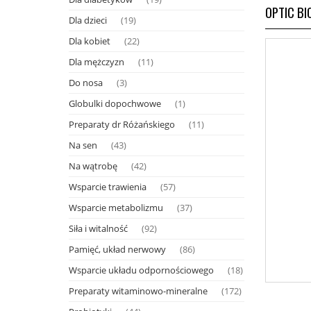
OPTIC BI
Dla dzieci
(19)
Dla kobiet
(22)
Dla mężczyzn
(11)
Do nosa
(3)
Globulki dopochwowe
(1)
Preparaty dr Różańskiego
(11)
Na sen
(43)
Na wątrobę
(42)
Wsparcie trawienia
(57)
Wsparcie metabolizmu
(37)
Siła i witalność
(92)
Pamięć, układ nerwowy
(86)
Wsparcie układu odpornościowego
(18)
Preparaty witaminowo-mineralne
(172)