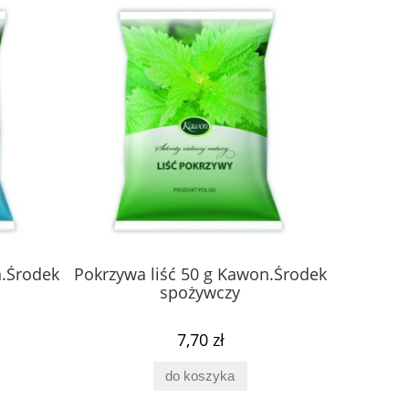
n.Środek
Pokrzywa liść 50 g Kawon.Środek
Skrzyp 
spożywczy
7,70 zł
do koszyka