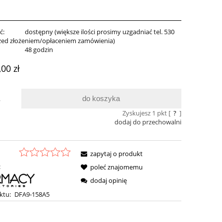
ć:
dostępny (większe ilości prosimy uzgadniać tel. 530
zed złożeniem/opłaceniem zamówienia)
:
48 godzin
,00 zł
do koszyka
.
Zyskujesz
1
pkt [
?
]
dodaj do przechowalni
zapytaj o produkt
:
poleć znajomemu
dodaj opinię
ktu:
DFA9-158A5