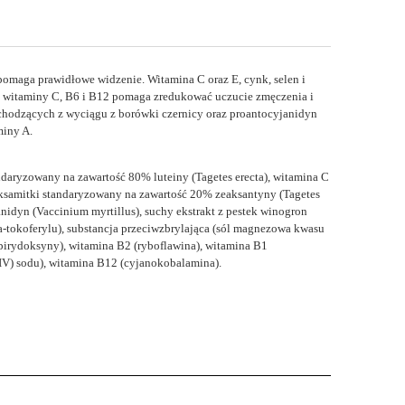
pomaga prawidłowe widzenie. Witamina C oraz E, cynk, selen i
, witaminy C, B6 i B12 pomaga zredukować uczucie zmęczenia i
ochodzących z wyciągu z borówki czernicy oraz proantocyjanidyn
miny A.
andaryzowany na zawartość 80% luteiny (Tagetes erecta), witamina C
 aksamitki standaryzowany na zawartość 20% zeaksantyny (Tagetes
nidyn (Vaccinium myrtillus), suchy ekstrakt z pestek winogron
a-tokoferylu), substancja przeciwzbrylająca (sól magnezowa kwasu
pirydoksyny), witamina B2 (ryboflawina), witamina B1
(IV) sodu), witamina B12 (cyjanokobalamina).