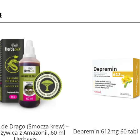
E
 de Drago (Smocza krew) –
Depremin 612mg 60 tabl
żywica z Amazonii, 60 ml
Herbavis