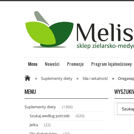
Menu
Nowości
Promocje
Program lojalnościowy
»
»
»
Suplementy diety
Siła i witalność
Oregasep
MENU
WYSZUKI
Suplementy diety
(1366)
Szukaj według potrzeb
(620)
Jelita
(22)
Dla diabetyków
(19)