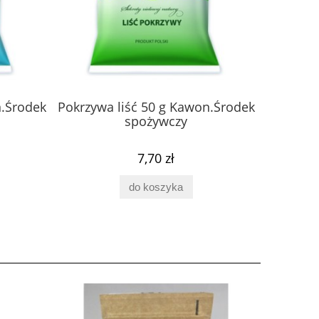
n.Środek
Pokrzywa liść 50 g Kawon.Środek
Skrzyp 
spożywczy
7,70 zł
do koszyka