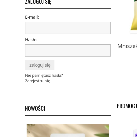
ZALOGUJ SIĘ
E-mail:
Hasło:
Miód pszczeli z pyłkiem,
Mnisze
mleczkiem i kitem z Puszczy
Białowieskiej 420 g - Fenomen
natury
zaloguj się
229,00 zł
Nie pamiętasz hasła?
do koszyka
Zarejestruj się
PROMOCJ
NOWOŚCI