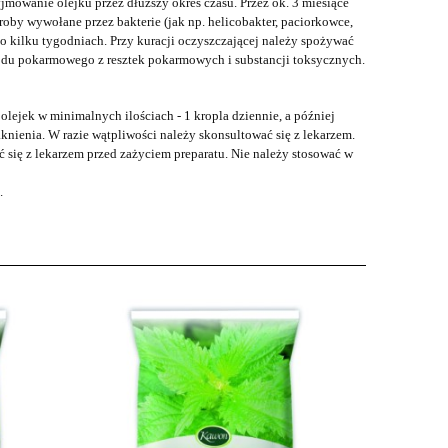
yjmowanie olejku przez dłuższy okres czasu. Przez ok. 3 miesiące
roby wywołane przez bakterie (jak np. helicobakter, paciorkowce,
o kilku tygodniach. Przy kuracji oczyszczającej należy spożywać
odu pokarmowego z resztek pokarmowych i substancji toksycznych.
ejek w minimalnych ilościach - 1 kropla dziennie, a później
nienia. W razie wątpliwości należy skonsultować się z lekarzem.
ć się z lekarzem przed zażyciem preparatu. Nie należy stosować w
.