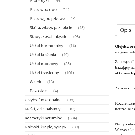
Probiotyki
(44)
Przeciwbólowe
(11)
Przeciwgorączkowe
(7)
Skóra, włosy, paznokcie
(48)
Opis
Stawy, kości, mięśnie
(98)
Układ hormonalny
(16)
Olejek z o
oregano nal
Układ krążenia
(49)
Znaczące dl
Układ moczowy
(35)
bazujący na
Układ trawienny
(101)
aktywnych p
Wzrok
(13)
Zawsze spoż
Pozostałe
(4)
Grzyby funkcjonalne
(36)
Rozcieńczać
Maści, żele, balsamy
(162)
kefirze. Mo
Kosmetyki naturalne
(384)
Niżej podan
Nalewki, krople, syropy
(39)
W czasie ku