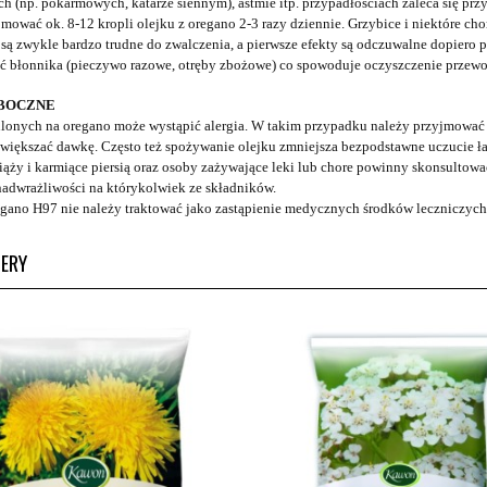
ch (np. pokarmowych, katarze siennym), astmie itp. przypadłościach zaleca się prz
jmować ok. 8-12 kropli olejku z oregano 2-3 razy dziennie. Grzybice i niektóre cho
są zwykle bardzo trudne do zwalczenia, a pierwsze efekty są odczuwalne dopiero p
ść błonnika (pieczywo razowe, otręby zbożowe) co spowoduje oczyszczenie przew
UBOCZNE
lonych na oregano może wystąpić alergia. W takim przypadku należy przyjmować ol
większać dawkę. Często też spożywanie olejku zmniejsza bezpodstawne uczucie łak
iąży i karmiące piersią oraz osoby zażywające leki lub chore powinny skonsultowa
adwrażliwości na którykolwiek ze składników.
egano H97 nie należy traktować jako zastąpienie medycznych środków leczniczych
LERY