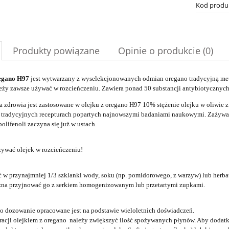
Kod produ
Produkty powiązane
Opinie o produkcie (0)
regano H97
jest wytwarzany z wyselekcjonowanych odmian oregano tradycyjną metod
eży zawsze używać w rozcieńczeniu. Zawiera ponad 50 substancji antybiotycznych, 
a zdrowia jest zastosowane w olejku z oregano H97 10% stężenie olejku w oliwie 
 tradycyjnych recepturach popartych najnowszymi badaniami naukowymi. Zażywanie
olifenoli zaczyna się już w ustac
h.
ywać olejek w rozcieńczeniu!
 w przynajmniej 1/3 szklanki wody, soku (np. pomidorowego, z warzyw) lub herbaty
żna przyjnować go z serkiem homogenizowanym lub przetartymi zupkami.
o dozowanie opracowane jest na podstawie wieloletnich doświadczeń.
racji olejkiem z oregano należy zwiększyć ilość spożywanych płynów. Aby dodat