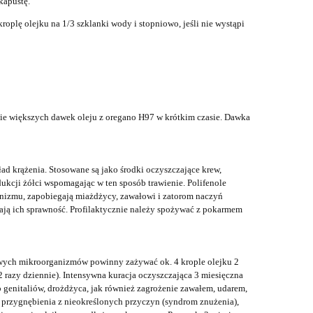
kapustę.
kroplę olejku na 1/3 szklanki wody i stopniowo, jeśli nie wystąpi
anie większych dawek oleju z oregano H97 w krótkim czasie. Dawka
ład krążenia. Stosowane są jako środki oczyszczające krew,
ukcji żółci wspomagając w ten sposób trawienie. Polifenole
anizmu, zapobiegają miażdżycy, zawałowi i zatorom naczyń
ają ich sprawność. Profilaktycznie należy spożywać z pokarmem
liwych mikroorganizmów powinny zażywać ok. 4 krople olejku 2
i 2 razy dziennie). Intensywna kuracja oczyszczająca 3 miesięczna
b genitaliów, drożdżyca, jak również zagrożenie zawałem, udarem,
 przygnębienia z nieokreślonych przyczyn (syndrom znużenia),