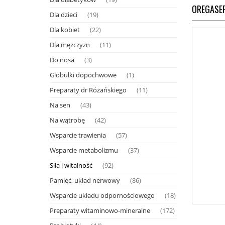
OREGASEP
Dla dzieci
(19)
Dla kobiet
(22)
Dla mężczyzn
(11)
Do nosa
(3)
Globulki dopochwowe
(1)
Preparaty dr Różańskiego
(11)
Na sen
(43)
Na wątrobę
(42)
Wsparcie trawienia
(57)
Wsparcie metabolizmu
(37)
Siła i witalność
(92)
Pamięć, układ nerwowy
(86)
Wsparcie układu odpornościowego
(18)
Preparaty witaminowo-mineralne
(172)