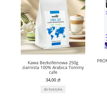
Omułek zielonowargowy 150 kaps
PROM
 250g
Kawa Bezkofeinowa 250g
Fosfa
NOMAK
ca Tommy
ziarnista 100% Arabica Tommy
Complex 
cafe
69,00 zł
34,00 zł
Cena regularna:
80,00 zł
do koszyka
do koszyka