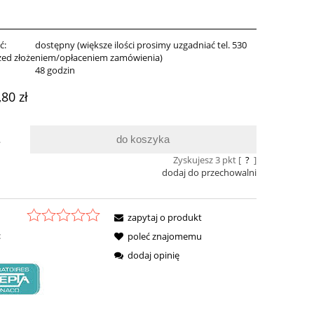
ć:
dostępny (większe ilości prosimy uzgadniać tel. 530
zed złożeniem/opłaceniem zamówienia)
:
48 godzin
,80 zł
do koszyka
.
Zyskujesz
3
pkt [
?
]
dodaj do przechowalni
zapytaj o produkt
:
poleć znajomemu
dodaj opinię