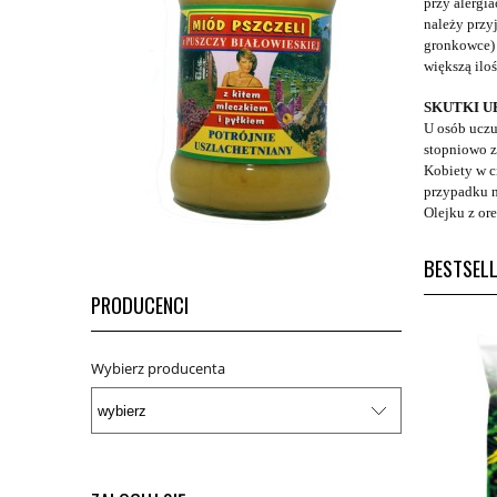
przy alergia
należy przy
gronkowce) 
większą ilo
SKUTKI 
U osób uczu
stopniowo z
Kobiety w c
przypadku n
Olejku z or
BESTSEL
PRODUCENCI
Wybierz producenta