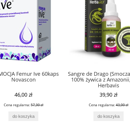
OCJA Femur Ive 60kaps
Sangre de Drago (Smocza
tydyloseryna Brain
Spermidyna 60 kaps Pharmov
Novascon
100% żywica z Amazonii
60 kaps PV Pharmovit
Herbavis
46,00 zł
39,90 zł
57,00 zł
65,00 zł
Cena regularna:
57,30 zł
Cena regularna:
43,00 zł
do koszyka
do koszyka
do koszyka
do koszyka