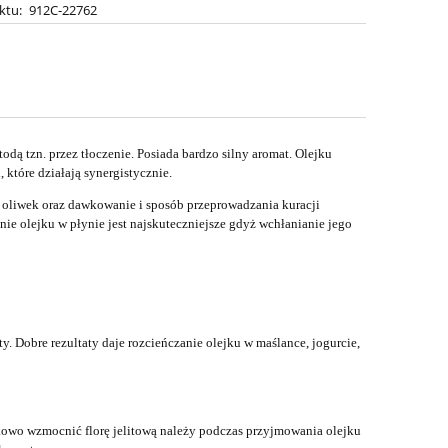
ktu:
912C-22762
ą tzn. przez tłoczenie. Posiada bardzo silny aromat. Olejku
które działają synergistycznie.
z oliwek oraz dawkowanie i sposób przeprowadzania kuracji
 olejku w płynie jest najskuteczniejsze gdyż wchłanianie jego
. Dobre rezultaty daje rozcieńczanie olejku w maślance, jogurcie,
kowo wzmocnić florę jelitową należy podczas przyjmowania olejku