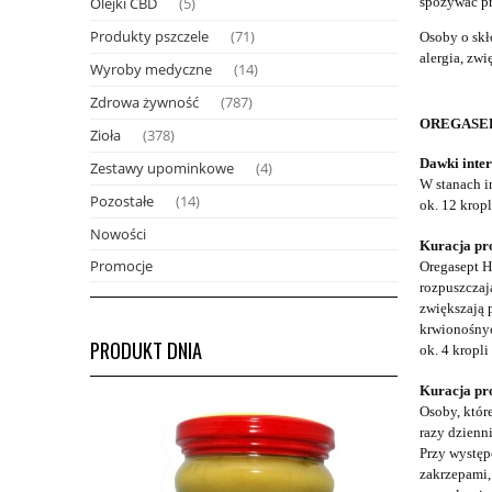
Olejki CBD
spożywać pr
(5)
Produkty pszczele
(71)
Osoby o skło
alergia, zwi
Wyroby medyczne
(14)
Zdrowa żywność
(787)
OREGASE
Zioła
(378)
Dawki inte
Zestawy upominkowe
(4)
W stanach i
Pozostałe
(14)
ok. 12 kropl
Nowości
Kuracja pr
Promocje
Oregasept H
rozpuszczaj
zwiększają 
krwionośnyc
PRODUKT DNIA
ok. 4 kropli
Kuracja pr
Osoby, któr
razy dzienni
Przy występ
zakrzepami,