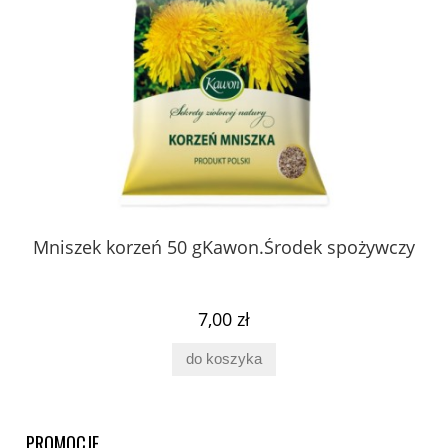
 z
Mniszek korzeń 50 gKawon.Środek spożywczy
K
ury
7,00 zł
do koszyka
PROMOCJE