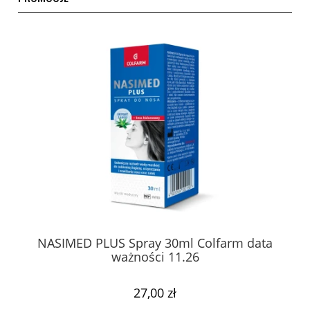
K
NASIMED PLUS Spray 30ml Colfarm data
Sa
ważności 11.26
27,00 zł