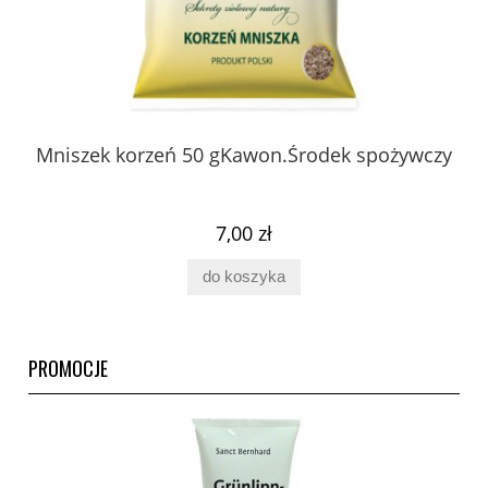
 z
Mniszek korzeń 50 gKawon.Środek spożywczy
K
ury
7,00 zł
do koszyka
PROMOCJE