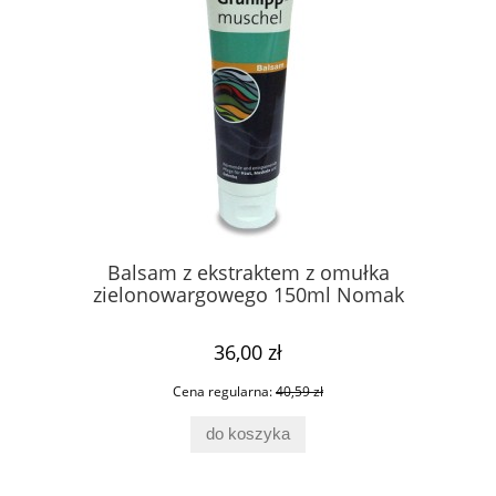
Balsam z ekstraktem z omułka
Sa
zielonowargowego 150ml Nomak
36,00 zł
Cena regularna:
40,59 zł
do koszyka