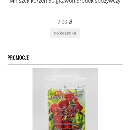
 z
Mniszek korzeń 50 gKawon.Środek spożywczy
K
ury
7,00 zł
do koszyka
PROMOCJE