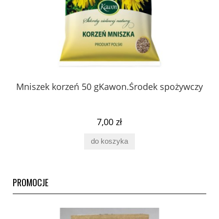
 z
Mniszek korzeń 50 gKawon.Środek spożywczy
K
ury
7,00 zł
do koszyka
PROMOCJE