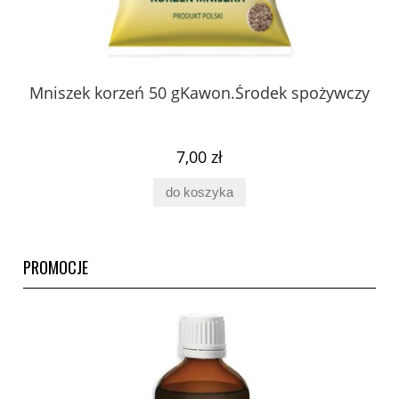
 z
Mniszek korzeń 50 gKawon.Środek spożywczy
K
ury
7,00 zł
do koszyka
PROMOCJE