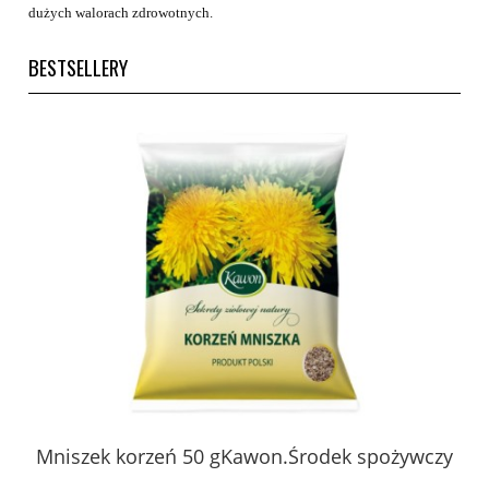
dużych walorach zdrowotnych.
BESTSELLERY
 z
Mniszek korzeń 50 gKawon.Środek spożywczy
K
ury