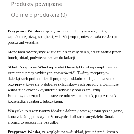
Produkty powiązane
Opinie o produkcie (0)
Przyprawa Włoska
czuje się świetnie na białym serze, jajku,
zapiekance, pizzy, spaghetti, w każdej zupie, mięsie i sałatce. Jest po
prostu uniwersalna.
Może nam towarzyszyć w kuchni przez cały dzień, od śniadania przez
lunch, obiad, podwieczorek, aż do kolacji.
Skład Przyprawy Włoskiej
to efekt benedyktyńskiej cierpliwości i
sumiennej pracy wybitnych znawców ziół. Twórcy receptury w
dziesiątkach prób dobierali proporcje i składniki. Tajemnica smaku
przyprawy kryje się w doborze składników i ich proporcji. Dominuje
wśród nich czosnek dyskretnie skrywany pod czarnuszką.
Kompozycje uzupełniają : susz cebulowy, majeranek, pieprz turecki,
kozieradka i cząber z lubczykiem.
Wszystko to razem tworzy idealnie dobrany zestaw, aromatyczną gamę,
która z każdej potrawy może uczynić, kulinarne arcydzieło. Smak,
aromat, to jeszcze nie wszystko.
Przyprawa Włoska,
ze względu na swój skład, jest też produktem o