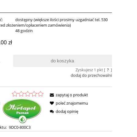
ć:
dostępny (większe ilości prosimy uzgadniać tel. 530
zed złożeniem/opłaceniem zamówienia)
:
48 godzin
,00 zł
do koszyka
.
Zyskujesz
1
pkt [
?
]
dodaj do przechowalni
zapytaj o produkt
:
poleć znajomemu
dodaj opinię
ktu:
9DC0-800C3