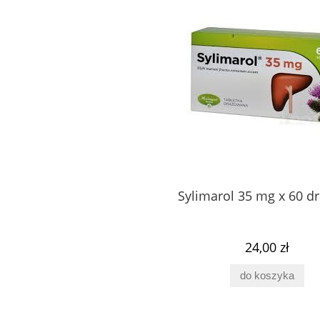
tydyloseryna Brain
Spermidyna 60 kaps Pharmov
Sylimarol 35 mg x 60 dr
60 kaps PV Pharmovit
57,00 zł
65,00 zł
24,00 zł
do koszyka
do koszyka
do koszyka