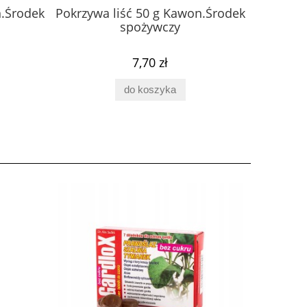
n.Środek
Pokrzywa liść 50 g Kawon.Środek
Skrzyp 
spożywczy
7,70 zł
do koszyka