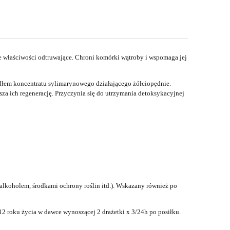
je właściwości odtruwające. Chroni komórki wątroby i wspomaga jej
ródłem koncentratu sylimarynowego działającego żółciopędnie.
a ich regenerację. Przyczynia się do utrzymania detoksykacyjnej
lkoholem, środkami ochrony roślin itd.). Wskazany również po
12 roku życia w dawce wynoszącej 2 drażetki x 3/24h po posiłku.