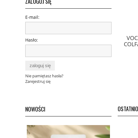
ZALOGUJ SIĘ
E-mail:
Melisept S21 krople 30 ml Asepta
VOC
Hasło:
COLF
59,00 zł
zaloguj się
Cena regularna:
68,75 zł
Nie pamiętasz hasła?
Zarejestruj się
do koszyka
OSTATNI
NOWOŚCI