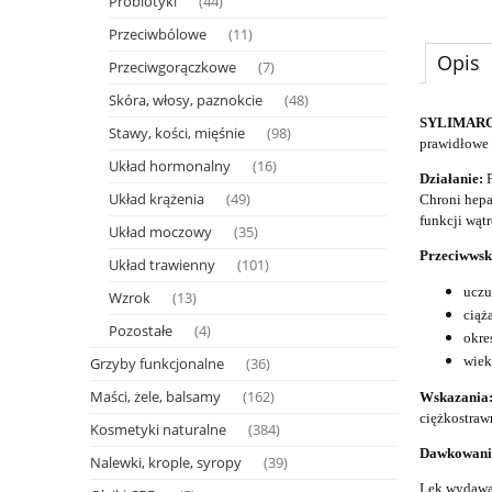
Probiotyki
(44)
Przeciwbólowe
(11)
Opis
Przeciwgorączkowe
(7)
Skóra, włosy, paznokcie
(48)
SYLIMAR
Stawy, kości, mięśnie
(98)
prawidłowe
Układ hormonalny
(16)
Działanie:
P
Układ krążenia
(49)
Chroni hepa
funkcji wąt
Układ moczowy
(35)
Przeciwwsk
Układ trawienny
(101)
uczu
Wzrok
(13)
ciąż
Pozostałe
(4)
okre
wiek
Grzyby funkcjonalne
(36)
Maści, żele, balsamy
(162)
Wskazania
ciężkostraw
Kosmetyki naturalne
(384)
Dawkowani
Nalewki, krople, syropy
(39)
Lek wydawan