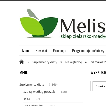
Menu
Nowości
Promocje
Program lojalnościowy
»
»
»
Suplementy diety
Na wątrobę
Sylimarol 3
MENU
WYSZUKI
Suplementy diety
(1366)
Szukaj według potrzeb
(620)
Jelita
(22)
Dla diabetyków
(19)