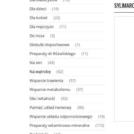
SYLIMARO
Dla dzieci
(19)
Dla kobiet
(22)
Dla mężczyzn
(11)
Do nosa
(3)
Globulki dopochwowe
(1)
Preparaty dr Różańskiego
(11)
Na sen
(43)
Na wątrobę
(42)
Wsparcie trawienia
(57)
Wsparcie metabolizmu
(37)
Siła i witalność
(92)
Pamięć, układ nerwowy
(86)
Wsparcie układu odpornościowego
(18)
Preparaty witaminowo-mineralne
(172)