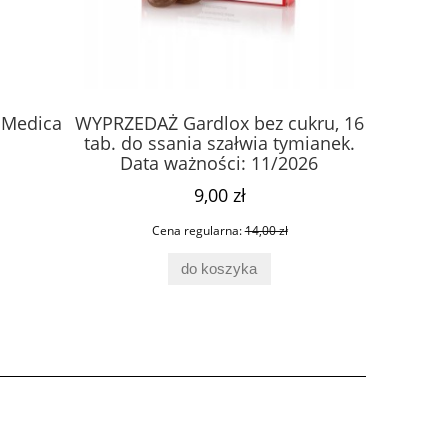
aMedica
WYPRZEDAŻ Gardlox bez cukru, 16
Citr
tab. do ssania szałwia tymianek.
grejpfr
Data ważności: 11/2026
9,00 zł
Cena regularna:
14,00 zł
do koszyka