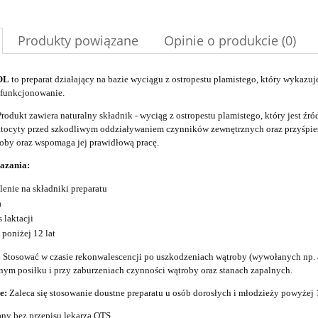
Produkty powiązane
Opinie o produkcie (0)
OL
to preparat działający na bazie wyciągu z ostropestu plamistego, który wykazu
 funkcjonowanie.
rodukt zawiera naturalny składnik - wyciąg z ostropestu plamistego, który jest ź
tocyty przed szkodliwym oddziaływaniem czynników zewnętrznych oraz przyśpiesz
roby oraz wspomaga jej prawidłową pracę.
azania:
lenie na składniki preparatu
a
s laktacji
 poniżej 12 lat
:
Stosować w czasie rekonwalescencji po uszkodzeniach wątroby (wywołanych np. a
nym posiłku i przy zaburzeniach czynności wątroby oraz stanach zapalnych.
e:
Zaleca się stosowanie doustne preparatu u osób dorosłych i młodzieży powyżej 
y bez przepisu lekarza OTS.