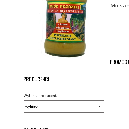
Miód pszczeli z pyłkiem,
Mnisze
mleczkiem i kitem z Puszczy
Białowieskiej 420 g - Fenomen
natury
229,00 zł
do koszyka
PROMOCJ
PRODUCENCI
Wybierz producenta