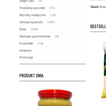
Olejki CBD
(5)
Skład:
Konce
Produkty pszczele
(71)
Wyroby medyczne
(14)
Zdrowa żywność
(787)
BESTSEL
Zioła
(378)
Zestawy upominkowe
(4)
Pozostałe
(14)
Nowości
Promocje
PRODUKT DNIA