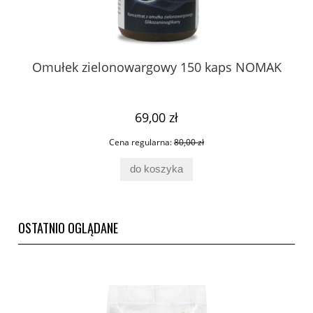
Omułek zielonowargowy 150 kaps NOMAK
Ci
,
69,00 zł
Cena regularna:
80,00 zł
do koszyka
OSTATNIO OGLĄDANE