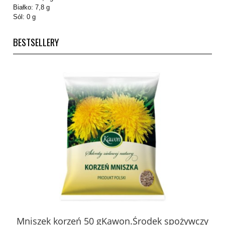
Białko: 7,8 g
Sól: 0 g
BESTSELLERY
 z
Mniszek korzeń 50 gKawon.Środek spożywczy
K