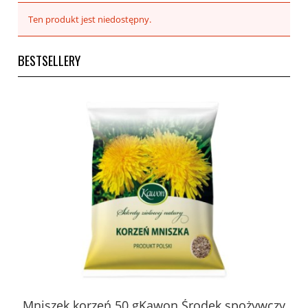
Ten produkt jest niedostępny.
BESTSELLERY
 z
Mniszek korzeń 50 gKawon.Środek spożywczy
K