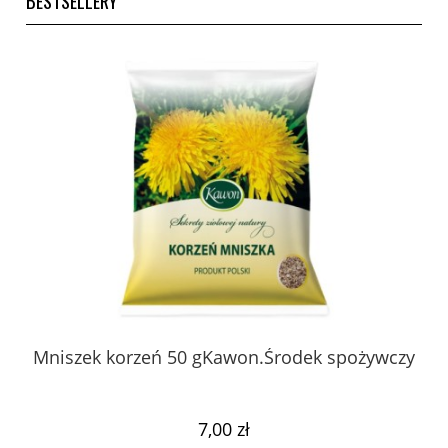
BESTSELLERY
 z
Mniszek korzeń 50 gKawon.Środek spożywczy
K
ury
7,00 zł