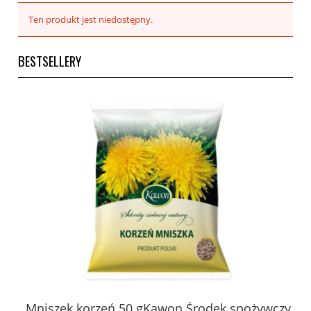
Ten produkt jest niedostępny.
BESTSELLERY
 z
Mniszek korzeń 50 gKawon.Środek spożywczy
K