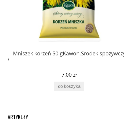
 z
Mniszek korzeń 50 gKawon.Środek spożywczy
K
ury
7,00 zł
do koszyka
ARTYKUŁY