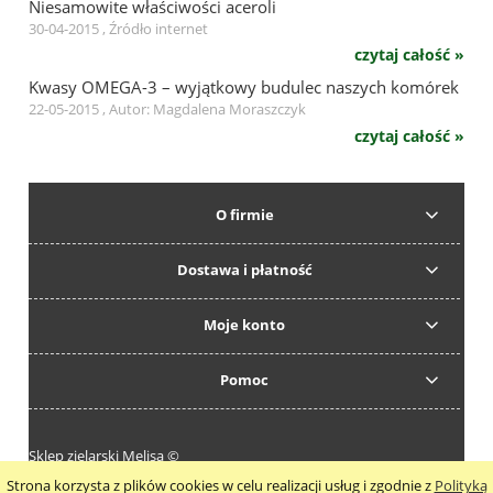
Niesamowite właściwości aceroli
30-04-2015 , Źródło internet
czytaj całość »
Kwasy OMEGA-3 – wyjątkowy budulec naszych komórek
22-05-2015 , Autor: Magdalena Moraszczyk
czytaj całość »
O firmie
Dostawa i płatność
Moje konto
Pomoc
Sklep zielarski Melisa ©
Strona korzysta z plików cookies w celu realizacji usług i zgodnie z
Polityką