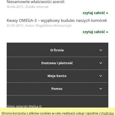
Niesamowite właściwości aceroli
30-04-2015 , Źródło internet
czytaj całość »
Kwasy OMEGA-3 – wyjątkowy budulec naszych komórek
22-05-2015 , Autor: Magdalena Moraszczyk
czytaj całość »
O firmie
Dostawa i płatność
Moje konto
Pomoc
Sklep zielarski Melisa ©
Strona korzysta z plików cookies w celu realizacji usług i zgodnie z
Polityką