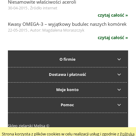
Niesamowite właściwości aceroli
30-04-2015 , Źródło internet
czytaj całość »
Kwasy OMEGA-3 – wyjątkowy budulec naszych komórek
22-05-2015 , Autor: Magdalena Moraszczyk
czytaj całość »
O firmie
Dostawa i płatność
Moje konto
Pomoc
Sklep zielarski Melisa ©
Strona korzysta z plików cookies w celu realizacji usług i zgodnie z
Polityką