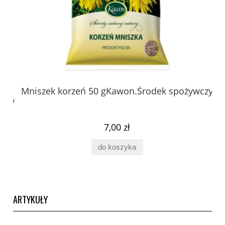
 z
Mniszek korzeń 50 gKawon.Środek spożywczy
K
ury
7,00 zł
do koszyka
ARTYKUŁY