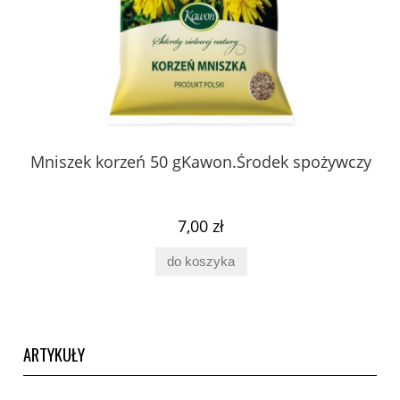
 z
Mniszek korzeń 50 gKawon.Środek spożywczy
K
ury
7,00 zł
do koszyka
ARTYKUŁY