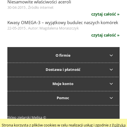
Niesamowite właściwości aceroli
30-04-2015 , Źródło internet
czytaj całość »
Kwasy OMEGA-3 – wyjątkowy budulec naszych komórek
22-05-2015 , Autor: Magdalena Moraszczyk
czytaj całość »
O firmie
Dostawa i płatność
Moje konto
Pomoc
Sklep zielarski Melisa ©
Strona korzysta z plików cookies w celu realizacji usług i zgodnie z
Polityką