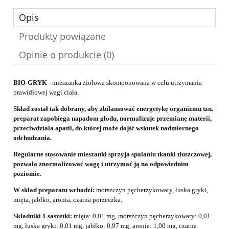
Opis
Produkty powiązane
Opinie o produkcie (0)
BIO-GRYK
- mieszanka ziołowa skomponowana w celu utrzymania
prawidłowej wagi ciała.
Skład został tak dobrany, aby zbilansować energetykę organizmu tzn.
preparat zapobiega napadom głodu, normalizuje przemianę materii,
przeciwdziała apatii, do której może dojść wskutek nadmiernego
odchudzania.
Regularne stosowanie mieszanki sprzyja spalaniu tkanki tłuszczowej,
pozwala znormalizować wagę i utrzymać ją na odpowiednim
poziomie.
W skład preparatu wchodzi:
morszczyn pęcherzykowaty, łuska gryki,
mięta, jabłko, aronia, czarna porzeczka.
Składniki 1 saszetki:
mięta: 0,01 mg, morszczyn pęcherzykowaty: 0,01
mg, łuska gryki: 0,01 mg, jabłko: 0,97 mg, aronia: 1,00 mg, czarna