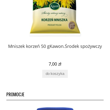
 z
Mniszek korzeń 50 gKawon.Środek spożywczy
K
ury
7,00 zł
do koszyka
PROMOCJE