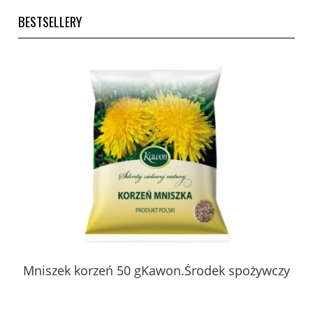
BESTSELLERY
 z
Mniszek korzeń 50 gKawon.Środek spożywczy
K
ury