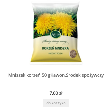
 z
Mniszek korzeń 50 gKawon.Środek spożywczy
K
ury
7,00 zł
do koszyka