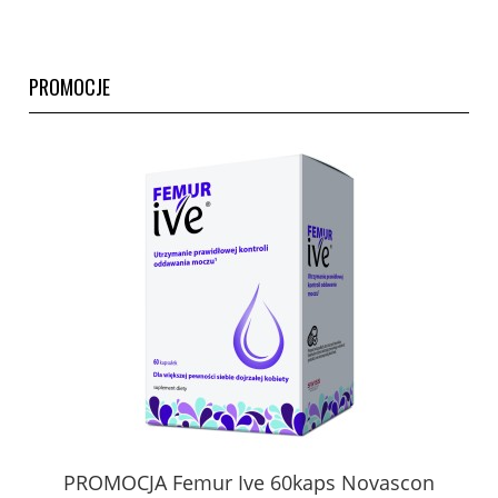
PROMOCJE
PROMOCJA Femur Ive 60kaps Novascon
V