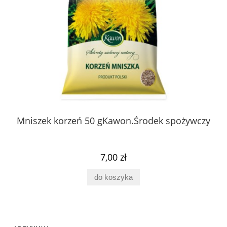
 z
Mniszek korzeń 50 gKawon.Środek spożywczy
K
ury
7,00 zł
do koszyka